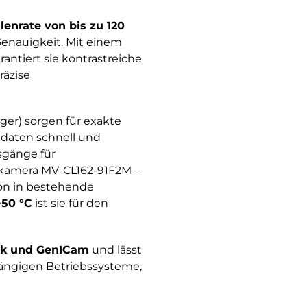
enrate von bis zu 120
enauigkeit. Mit einem
rantiert sie kontrastreiche
räzise
gger) sorgen für exakte
daten schnell und
sgänge für
nkamera MV-CL162-91F2M –
ion in bestehende
+50 °C
ist sie für den
nk und GenICam
und lässt
gängigen Betriebssysteme,