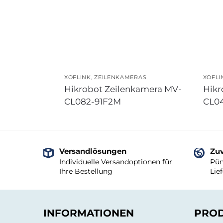
XOFLINK
,
ZEILENKAMERAS
XOFLI
Hikrobot Zeilenkamera MV-
Hikr
CL082-91F2M
CL0
Versandlösungen
Zuv
Individuelle Versandoptionen für
Pün
Ihre Bestellung
Lie
INFORMATIONEN
PRO