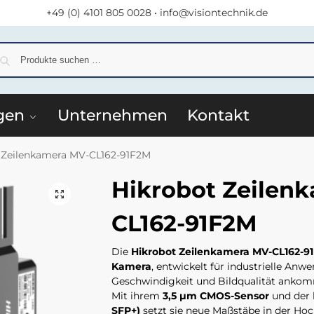
+49 (0) 4101 805 0028
•
info@visiontechnik.de
S
gen
Unternehmen
Kontakt
 Zeilenkamera MV-CL162-91F2M
Hikrobot Zeilen
CL162-91F2M
Die
Hikrobot Zeilenkamera MV-CL162-9
Kamera
, entwickelt für industrielle Anw
Geschwindigkeit und Bildqualität ankom
Mit ihrem
3,5 µm CMOS-Sensor
und der 
SFP+)
setzt sie neue Maßstäbe in der Hoc