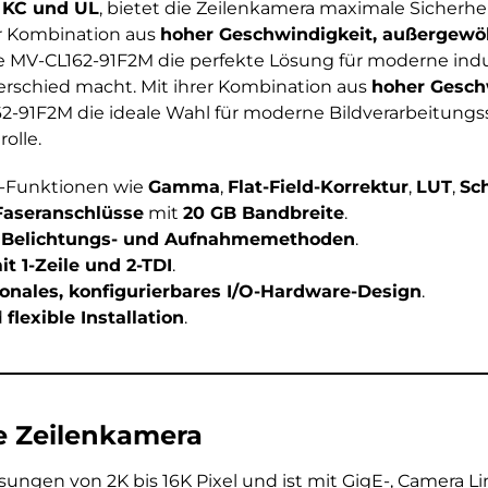
 KC und UL
, bietet die Zeilenkamera maximale Sicherhei
er Kombination aus
hoher Geschwindigkeit, außergewöh
ie MV-CL162-91F2M die perfekte Lösung für moderne indus
terschied macht. Mit ihrer Kombination aus
hoher Geschw
62-91F2M die ideale Wahl für moderne Bildverarbeitungs
olle.
-Funktionen wie
Gamma
,
Flat-Field-Korrektur
,
LUT
,
Sc
Faseranschlüsse
mit
20 GB Bandbreite
.
 Belichtungs- und Aufnahmemethoden
.
t 1-Zeile und 2-TDI
.
ionales, konfigurierbares I/O-Hardware-Design
.
d
flexible Installation
.
e Zeilenkamera
sungen von 2K bis 16K Pixel und ist mit GigE-, Camera L