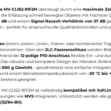
ra MV-CL162-91F2M
überzeugt durch eine
maximale Zeil
die Erfassung schnell bewegter Objekte mit höchster G
 dB
und einem
Signal-Rausch-Verhältnis von 37 dB
ga
– perfekt für anspruchsvolle Qualitätskontrollen und p
nen
(intern, extern, Linien-, Frame- oder kombinierter Tri
ktionslinien. Über den
2LC-Faseranschluss
werden Bild
ährend der
12-polige P10-Anschluss
flexible Ein- und Au
 Das robuste und kompakte Design der Hikrobot Zeile
i
600 g Gewicht
– gewährleistet eine einfache Integrat
und einem Betriebstemperaturbereich von
–20 °C bis 
b bestens geeignet.
 MV-CL162-91F2M ist vollständig
kompatibel mit XoFLi
lösungen wie
MVS
integrieren. Unterstützt werden alle 
(32/64-Bit)
.