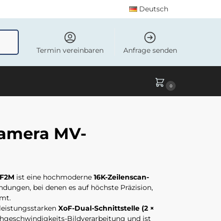
Deutsch
uchen
Termin vereinbaren
Anfrage senden
0
kamera MV-
1F2M
ist eine hochmoderne
16K-Zeilenscan-
endungen, bei denen es auf höchste Präzision,
mt.
leistungsstarken
XoF-Dual-Schnittstelle (2 ×
hgeschwindigkeits-Bildverarbeitung und ist