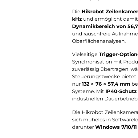
Die
Hikrobot Zeilenkame
kHz
und ermöglicht damit 
Dynamikbereich von 56,7
und rauschfreie Aufnahmen 
Oberflächenanalysen.
Vielseitige
Trigger-Optio
Synchronisation mit Produ
zuverlässig übertragen, w
Steuerungszwecke bietet.
nur
132 × 76 × 57,4 mm
be
Systeme. Mit
IP40-Schutz
industriellen Dauerbetrie
Die Hikrobot Zeilenkamera
sich mühelos in Software
darunter
Windows 7/10/11 