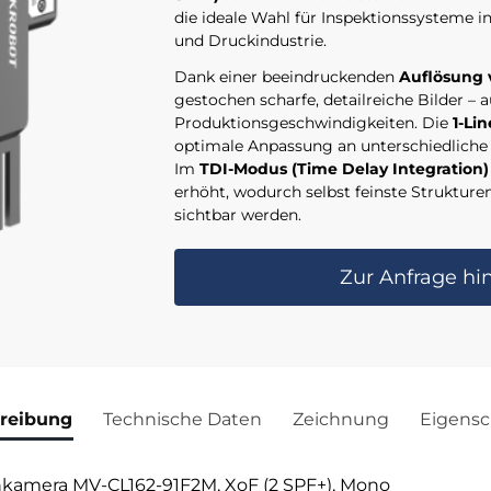
die ideale Wahl für Inspektionssysteme in
und Druckindustrie.
Dank einer beeindruckenden
Auflösung v
gestochen scharfe, detailreiche Bilder – 
Produktionsgeschwindigkeiten. Die
1-Li
optimale Anpassung an unterschiedlich
Im
TDI-Modus (Time Delay Integration
erhöht, wodurch selbst feinste Struktur
sichtbar werden.
Zur Anfrage hi
reibung
Technische Daten
Zeichnung
Eigensc
lenkamera MV-CL162-91F2M, XoF (2 SPF+), Mono