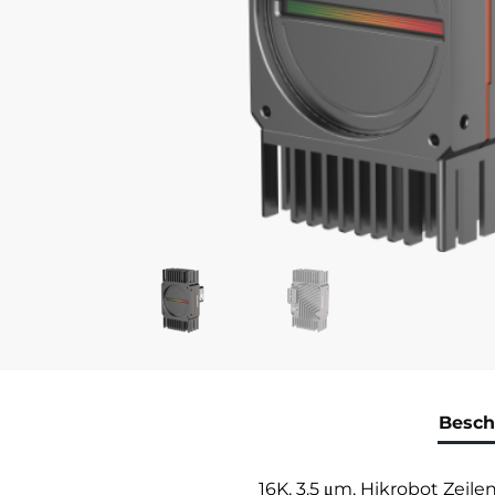
Besch
16K, 3.5 μm, Hikrobot Zei