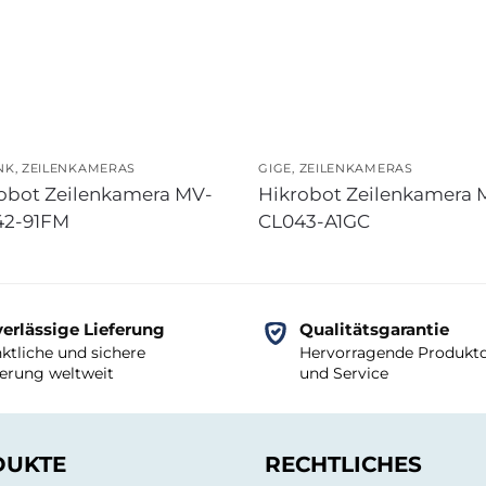
NK
,
ZEILENKAMERAS
GIGE
,
ZEILENKAMERAS
obot Zeilenkamera MV-
Hikrobot Zeilenkamera 
42-91FM
CL043-A1GC
erlässige Lieferung
Qualitätsgarantie
ktliche und sichere
Hervorragende Produktq
ferung weltweit
und Service
DUKTE
RECHTLICHES