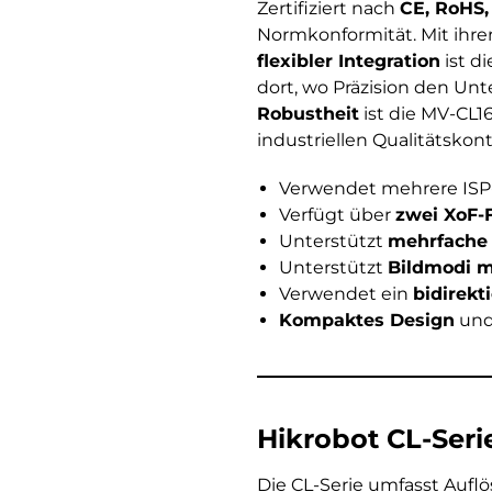
Zertifiziert nach
CE, RoHS,
Normkonformität. Mit ihr
flexibler Integration
ist d
dort, wo Präzision den Un
Robustheit
ist die MV-CL1
industriellen Qualitätskontr
Verwendet mehrere ISP
Verfügt über
zwei XoF-
Unterstützt
mehrfache
Unterstützt
Bildmodi mi
Verwendet ein
bidirekt
Kompaktes Design
un
Hikrobot CL-Seri
Die CL-Serie umfasst Auflö