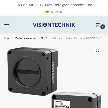
+49 (0) 4101 805 0028
•
info@visiontechnik.de
Deutsch
0
Start
Zeilenkameras
GigE
Hikrobot Zeilenkamera MV-CL043-A1GC
/
/
/