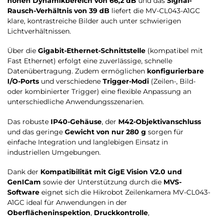
hohen Dynamikbereich von 66,2 dB
und das
Signal-
Rausch-Verhältnis von 39 dB
liefert die MV-CL043-A1GC
klare, kontrastreiche Bilder auch unter schwierigen
Lichtverhältnissen.
Über die
Gigabit-Ethernet-Schnittstelle
(kompatibel mit
Fast Ethernet) erfolgt eine zuverlässige, schnelle
Datenübertragung. Zudem ermöglichen
konfigurierbare
I/O-Ports
und verschiedene
Trigger-Modi
(Zeilen-, Bild-
oder kombinierter Trigger) eine flexible Anpassung an
unterschiedliche Anwendungsszenarien.
Das robuste
IP40-Gehäuse
, der
M42-Objektivanschluss
und das geringe
Gewicht von nur 280 g
sorgen für
einfache Integration und langlebigen Einsatz in
industriellen Umgebungen.
Dank der
Kompatibilität mit GigE Vision V2.0 und
GenICam
sowie der Unterstützung durch die
MVS-
Software
eignet sich die Hikrobot Zeilenkamera MV-CL043-
A1GC ideal für Anwendungen in der
Oberflächeninspektion
,
Druckkontrolle
,