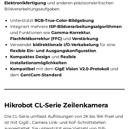
Elektronikfertigung
und anderen präzisionskritischen
Bildverarbeitungsaufgaben.
Unterstützt
RGB-True-Color-Bildgebung
.
Integriert mehrere
ISP-Bildverarbeitungsalgorithmen
und Funktionen wie
Gamma-Korrektur
,
Flachfeldkorrektur (FFC)
und
Verstärkung
.
Verwendet
bidirektionale I/O-Verkabelung
für eine
flexible Ein- und Ausgangskonfiguration
.
Kompaktes Design
und
flexible
Installationsmöglichkeiten
.
Kompatibel
mit dem
GigE Vision V2.0-Protokoll
und
dem
GenICam-Standard
.
Hikrobot CL-Serie Zeilenkamera
Die CL-Serie umfasst Auflösungen von 2K bis 16K Pixel und
ist mit GigE-, Camera Link- und XoF-Schnittstellen
ausgestattet. Sie unterstützt eine Vielzahl von ISP-