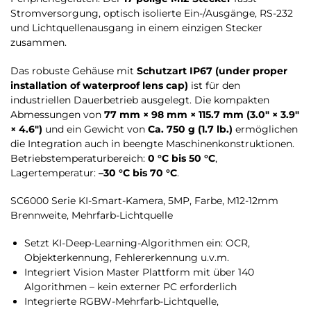
Stromversorgung, optisch isolierte Ein-/Ausgänge, RS-232
und Lichtquellenausgang in einem einzigen Stecker
zusammen.
Das robuste Gehäuse mit
Schutzart IP67 (under proper
installation of waterproof lens cap)
ist für den
industriellen Dauerbetrieb ausgelegt. Die kompakten
Abmessungen von
77 mm × 98 mm × 115.7 mm (3.0″ × 3.9″
× 4.6″)
und ein Gewicht von
Ca. 750 g (1.7 lb.)
ermöglichen
die Integration auch in beengte Maschinenkonstruktionen.
Betriebstemperaturbereich:
0 °C bis 50 °C
,
Lagertemperatur:
–30 °C bis 70 °C
.
SC6000 Serie KI-Smart-Kamera, 5MP, Farbe, M12-12mm
Brennweite, Mehrfarb-Lichtquelle
Setzt KI-Deep-Learning-Algorithmen ein: OCR,
Objekterkennung, Fehlererkennung u.v.m.
Integriert Vision Master Plattform mit über 140
Algorithmen – kein externer PC erforderlich
Integrierte RGBW-Mehrfarb-Lichtquelle,