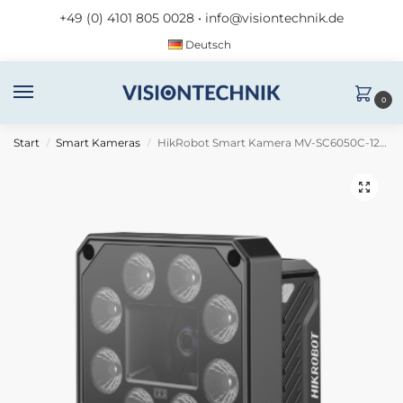
+49 (0) 4101 805 0028
•
info@visiontechnik.de
Deutsch
0
Start
Smart Kameras
HikRobot Smart Kamera MV-SC6050C-12M-XBN
/
/