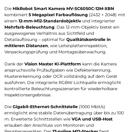
Die
HikRobot Smart Kamera MV-SC6050C-12M-XBN
kombiniert
5 Megapixel Farbauflösung
(2432 × 2048) mit
einem
12-mm-M12-Standardobjektiv
und integrierter
Mehrfarb-Beleuchtung
. Das 12-mm-Objektiv bietet ein
ausgewogenes Verhältnis aus Sichtfeld und
Detailauflösung – optimal für
Qualitätskontrolle in
mittleren Distanzen
, wie Leiterplatteninspektion,
Verpackungsprüfung und Montageüberwachung.
Dank der
Vision Master KI-Plattform
kann die Kamera
anspruchsvolle Prüfaufgaben wie Defekterkennung,
Mustererkennung oder OCR vollständig auf dem Gerät
ausführen. Die integrierte RGBW-Lichtquelle ermöglicht
kontrollierte Beleuchtungsszenarien für wiederholbare
Inspektionsergebnisse.
Die
Gigabit-Ethernet-Schnittstelle
(1000 Mbit/s)
ermöglicht eine stabile Datenübertragung über bis zu 100
m. Erweiterte Schnittstellen wie
VGA und USB-Host
erlauben den Anschluss von Monitoren und
Peripheriegeräten. Der
17-polige M12-Stecker
fasst