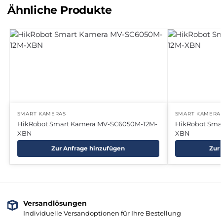
Ähnliche Produkte
SMART KAMERAS
SMART KAMERA
HikRobot Smart Kamera MV-SC6050M-12M-
HikRobot Sma
XBN
XBN
Zur Anfrage hinzufügen
Zur
Versandlösungen
Individuelle Versandoptionen für Ihre Bestellung