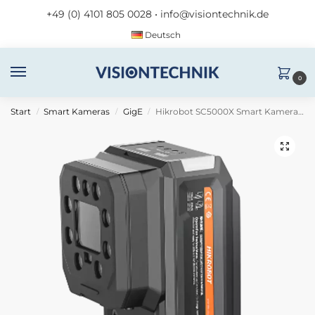
+49 (0) 4101 805 0028
•
info@visiontechnik.de
Deutsch
0
Start
Smart Kameras
GigE
Hikrobot SC5000X Smart Kamera MV-SC5020XC-12M-WBN
/
/
/