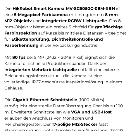
Die
HikRobot Smart Kamera MV-SC6050C-08M-XBN
ist
eine
5-Megapixel-Farbkamera
mit integriertem
8-mm-
M12-Objektiv
und
integrierter RGBW-Lichtquelle
. Das 8-
mm-Objektiv bietet ein breites Sichtfeld für
großflächige
Farbinspektion
auf kurze bis mittlere Distanzen – geeignet
für
Etikettenprüfung, Dichtheitskontrolle und
Farberkennung
in der Verpackungsindustrie.
Mit
80 fps
bei 5 MP (2432 × 2048 Pixel) eignet sich die
Kamera für schnelle Produktionsbänder. Dank der
integrierten Mehrfarb-Lichtquelle
entfällt eine externe
Beleuchtungsinfrastruktur – die Kamera ist eine
vollständige, IP67-geschützte Inspektionslösung in einem
Gehäuse.
Die
Gigabit-Ethernet-Schnittstelle
(1000 Mbit/s)
ermöglicht eine stabile Datenübertragung über bis zu 100
m. Erweiterte Schnittstellen wie
VGA und USB-Host
erlauben den Anschluss von Monitoren und
Peripheriegeräten. Der
17-polige M12-Stecker
fasst
Stromversorgung, optisch isolierte Ein-/Ausgänge, RS-232