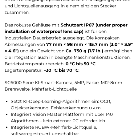
und Lichtquellenausgang in einem einzigen Stecker
zusammen.
Das robuste Gehäuse mit
Schutzart IP67 (under proper
installation of waterproof lens cap)
ist für den
industriellen Dauerbetrieb ausgelegt. Die kompakten
Abmessungen von
77 mm × 98 mm × 115.7 mm (3.0″ × 3.9″
× 4.6″)
und ein Gewicht von
Ca. 750 g (1.7 lb.)
ermöglichen
die Integration auch in beengte Maschinenkonstruktionen.
Betriebstemperaturbereich:
0 °C bis 50 °C
,
Lagertemperatur:
–30 °C bis 70 °C
.
SC6000 Serie KI-Smart-Kamera, 5MP, Farbe, M12-8mm
Brennweite, Mehrfarb-Lichtquelle
Setzt KI-Deep-Learning-Algorithmen ein: OCR,
Objekterkennung, Fehlererkennung u.v.m.
Integriert Vision Master Plattform mit über 140
Algorithmen – kein externer PC erforderlich
Integrierte RGBW-Mehrfarb-Lichtquelle,
softwaregesteuert umschaltbar