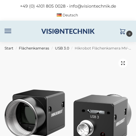
+49 (0) 4101 805 0028
•
info@visiontechnik.de
Deutsch
0
Start
Flächenkameras
USB 3.0
Hikrobot Flächenkamera MV-CS060-RC
/
/
/