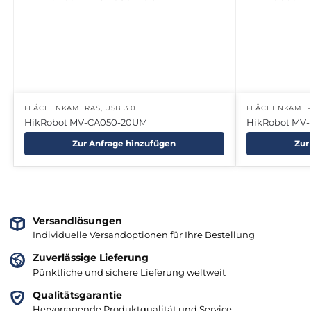
FLÄCHENKAMERAS
,
USB 3.0
FLÄCHENKAME
HikRobot MV-CA050-20UM
HikRobot MV
Zur Anfrage hinzufügen
Zur
Versandlösungen
Individuelle Versandoptionen für Ihre Bestellung
Zuverlässige Lieferung
Pünktliche und sichere Lieferung weltweit
Qualitätsgarantie
Hervorragende Produktqualität und Service