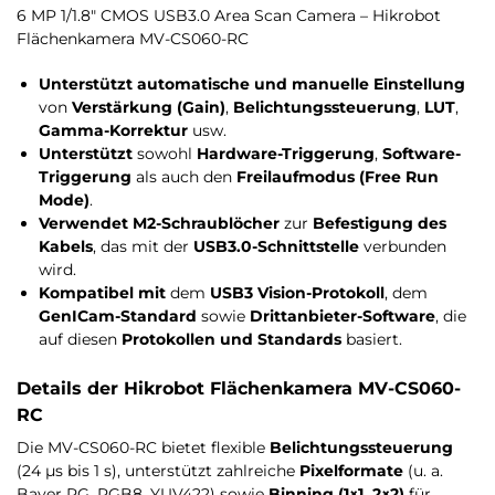
6 MP 1/1.8″ CMOS USB3.0 Area Scan Camera – Hikrobot
Flächenkamera MV-CS060-RC
Unterstützt automatische und manuelle Einstellung
von
Verstärkung (Gain)
,
Belichtungssteuerung
,
LUT
,
Gamma-Korrektur
usw.
Unterstützt
sowohl
Hardware-Triggerung
,
Software-
Triggerung
als auch den
Freilaufmodus (Free Run
Mode)
.
Verwendet M2-Schraublöcher
zur
Befestigung des
Kabels
, das mit der
USB3.0-Schnittstelle
verbunden
wird.
Kompatibel mit
dem
USB3 Vision-Protokoll
, dem
GenICam-Standard
sowie
Drittanbieter-Software
, die
auf diesen
Protokollen und Standards
basiert.
Details der Hikrobot Flächenkamera MV-CS060-
RC
Die MV-CS060-RC bietet flexible
Belichtungssteuerung
(24 µs bis 1 s), unterstützt zahlreiche
Pixelformate
(u. a.
Bayer RG, RGB8, YUV422) sowie
Binning (1×1, 2×2)
für