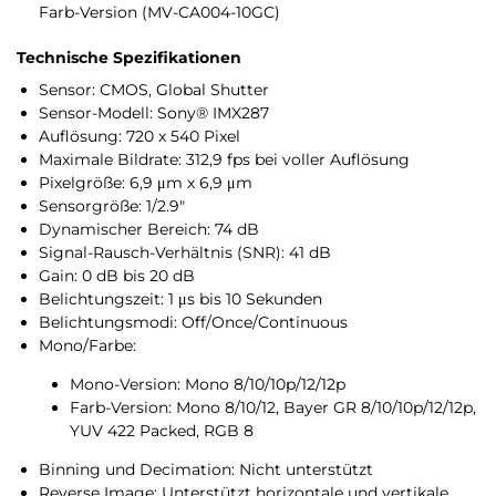
Farb-Version (MV-CA004-10GC)
Technische Spezifikationen
Sensor: CMOS, Global Shutter
Sensor-Modell: Sony® IMX287
Auflösung: 720 x 540 Pixel
Maximale Bildrate: 312,9 fps bei voller Auflösung
Pixelgröße: 6,9 μm x 6,9 μm
Sensorgröße: 1/2.9″
Dynamischer Bereich: 74 dB
Signal-Rausch-Verhältnis (SNR): 41 dB
Gain: 0 dB bis 20 dB
Belichtungszeit: 1 μs bis 10 Sekunden
Belichtungsmodi: Off/Once/Continuous
Mono/Farbe:
Mono-Version: Mono 8/10/10p/12/12p
Farb-Version: Mono 8/10/12, Bayer GR 8/10/10p/12/12p,
YUV 422 Packed, RGB 8
Binning und Decimation: Nicht unterstützt
Reverse Image: Unterstützt horizontale und vertikale