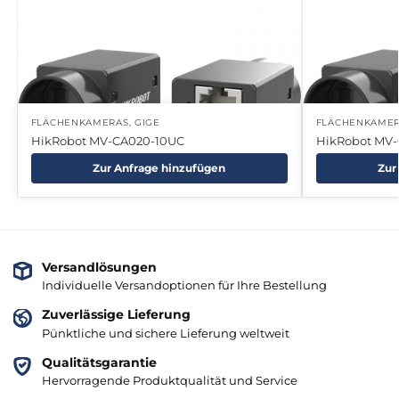
FLÄCHENKAMERAS
,
GIGE
FLÄCHENKAME
HikRobot MV-CA020-10UC
HikRobot MV
Zur Anfrage hinzufügen
Zur
Versandlösungen
Individuelle Versandoptionen für Ihre Bestellung
Zuverlässige Lieferung
Pünktliche und sichere Lieferung weltweit
Qualitätsgarantie
Hervorragende Produktqualität und Service