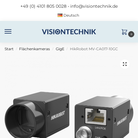
+49 (0) 4101 805 0028
•
info@visiontechnik.de
Deutsch
0
Start
Flächenkameras
GigE
HikRobot MV-CA017-10GC
/
/
/