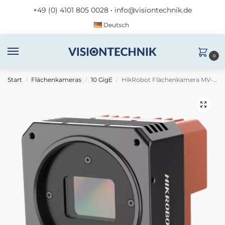
+49 (0) 4101 805 0028
•
info@visiontechnik.de
Deutsch
0
Start
Flächenkameras
10 GigE
HikRobot Flächenkamera MV-CH310-10TM-M58S-NN
/
/
/