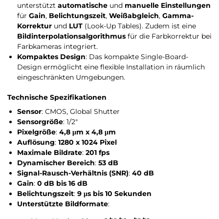
unterstützt
automatische
und
manuelle Einstellungen
für
Gain
,
Belichtungszeit
,
Weißabgleich
,
Gamma-
Korrektur
und
LUT
(Look-Up Tables). Zudem ist eine
Bildinterpolationsalgorithmus
für die Farbkorrektur bei
Farbkameras integriert.
Kompaktes Design
: Das kompakte Single-Board-
Design ermöglicht eine flexible Installation in räumlich
eingeschränkten Umgebungen.
Technische Spezifikationen
Sensor
: CMOS, Global Shutter
Sensorgröße
: 1/2″
Pixelgröße
:
4,8 μm x 4,8 μm
Auflösung
:
1280 x 1024 Pixel
Maximale Bildrate
:
201 fps
Dynamischer Bereich
:
53 dB
Signal-Rausch-Verhältnis (SNR)
:
40 dB
Gain
:
0 dB bis 16 dB
Belichtungszeit
:
9 μs bis 10 Sekunden
Unterstützte Bildformate
: