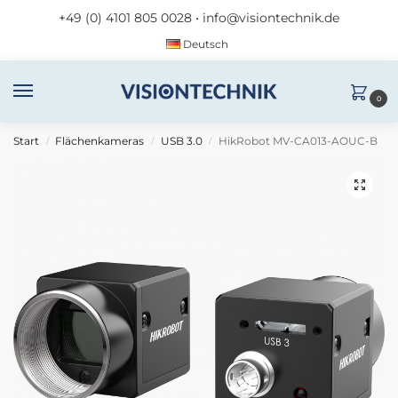
+49 (0) 4101 805 0028
•
info@visiontechnik.de
Deutsch
0
Start
Flächenkameras
USB 3.0
HikRobot MV-CA013-AOUC-B
/
/
/