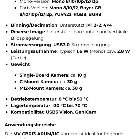
Mono-Version:
Mono 8/10/10p/12/12p
Farb-Version:
Mono 8/10/12
,
Bayer GB
8/10/10p/12/12p
,
YUV422
,
RGB8
,
BGR8
Binning/Decimation
: Unterstützt
1×1
,
2×2
,
4×4
Reverse Image
: Unterstützt horizontale und vertikale
Bildspiegelung
Stromversorgung
:
USB3.0
-Stromversorgung
Leistungsaufnahme
: Typisch
1,6 W
(Mono) bzw.
2,8 W
(Farbe)
Gewicht
:
Single-Board Kamera
: ca.
10 g
C-Mount Kamera
: ca.
30 g
M12-Mount Kamera
: ca.
30 g
Betriebstemperatur
:
0 °C bis 50 °C
Lagertemperatur
:
-30 °C bis 70 °C
Kompatibilität
:
USB3 Vision
,
GenICam
Anwendungsbereiche
Die
MV-CB013-A0UM/UC
Kamera ist ideal für folgende