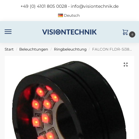
+49 (0) 4101 805 0028
•
info@visiontechnik.de
Deutsch
0
Start
Beleuchtungen
Ringbeleuchtung
FALCON FLDR-Si38B-B
/
/
/