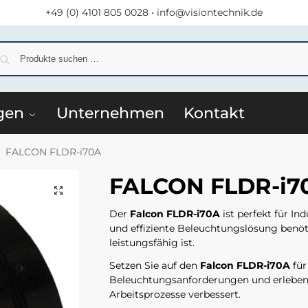
+49 (0) 4101 805 0028
•
info@visiontechnik.de
S
gen
Unternehmen
Kontakt
FALCON FLDR-i70A
FALCON FLDR-i7
Der
Falcon FLDR-i70A
ist perfekt für In
und effiziente Beleuchtungslösung benöti
leistungsfähig ist.
Setzen Sie auf den
Falcon FLDR-i70A
für
Beleuchtungsanforderungen und erleben Si
Arbeitsprozesse verbessert.