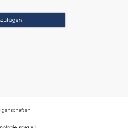
nzufügen
igenschaften
ologie, speziell