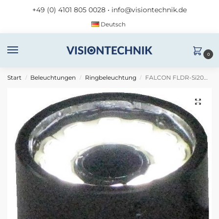
+49 (0) 4101 805 0028
•
info@visiontechnik.de
Deutsch
0
Start
Beleuchtungen
Ringbeleuchtung
FALCON FLDR-Si20B-IP54-W
/
/
/