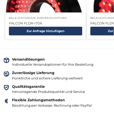
BELEUCHTUNGEN
,
RINGBELEUCHTUNG
BELEUCHTUNG
FALCON FLDR-i70A
FALCON FLDR
Zur Anfrage hinzufügen
Zur
Versandlösungen
Individuelle Versandoptionen für Ihre Bestellung
Zuverlässige Lieferung
Pünktliche und sichere Lieferung weltweit
Qualitätsgarantie
Hervorragende Produktqualität und Service
Flexible Zahlungsmethoden
Bezahlung per Vorkasse, Rechnung oder PayPal