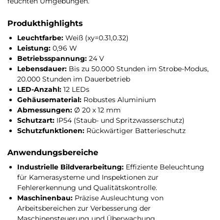
feuchten Umgebungen.
Produkthighlights
Leuchtfarbe:
Weiß (xy=0.31,0.32)
Leistung:
0,96 W
Betriebsspannung:
24 V
Lebensdauer:
Bis zu 50.000 Stunden im Strobe-Modus,
20.000 Stunden im Dauerbetrieb
LED-Anzahl:
12 LEDs
Gehäusematerial:
Robustes Aluminium
Abmessungen:
Ø 20 x 12 mm
Schutzart:
IP54 (Staub- und Spritzwasserschutz)
Schutzfunktionen:
Rückwärtiger Batterieschutz
Anwendungsbereiche
Industrielle Bildverarbeitung:
Effiziente Beleuchtung
für Kamerasysteme und Inspektionen zur
Fehlererkennung und Qualitätskontrolle.
Maschinenbau:
Präzise Ausleuchtung von
Arbeitsbereichen zur Verbesserung der
Maschinensteuerung und Überwachung.