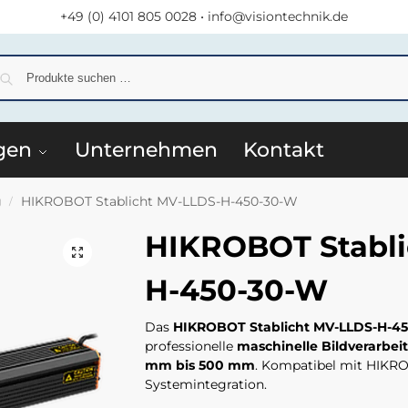
+49 (0) 4101 805 0028
•
info@visiontechnik.de
S
gen
Unternehmen
Kontakt
g
HIKROBOT Stablicht MV-LLDS-H-450-30-W
/
HIKROBOT Stabli
H-450-30-W
Das
HIKROBOT Stablicht MV-LLDS-H-4
professionelle
maschinelle Bildverarbei
mm bis 500 mm
. Kompatibel mit HIKRO
Systemintegration.