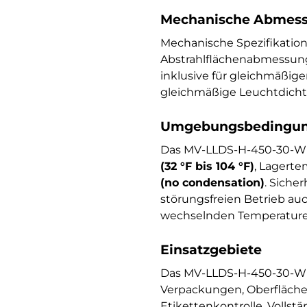
Mechanische Abmess
Mechanische Spezifikati
Abstrahlflächenabmessun
inklusive für gleichmäßig
gleichmäßige Leuchtdichte
Umgebungsbedingung
Das MV-LLDS-H-450-30-W i
(32 °F bis 104 °F)
, Lagert
(no condensation)
. Siche
störungsfreien Betrieb au
wechselnden Temperature
Einsatzgebiete
Das MV-LLDS-H-450-30-W k
Verpackungen, Oberflächen
Etikettenkontrolle, Vollst