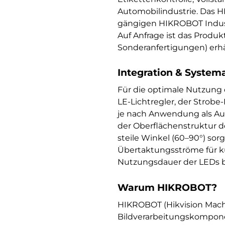
Automobilindustrie. Das H
gängigen HIKROBOT Indust
Auf Anfrage ist das Produ
Sonderanfertigungen) erhäl
Integration & System
Für die optimale Nutzun
LE-Lichtregler, der Strob
je nach Anwendung als Auf-
der Oberflächenstruktur de
steile Winkel (60–90°) so
Übertaktungsströme für kur
Nutzungsdauer der LEDs b
Warum HIKROBOT?
HIKROBOT (Hikvision Machi
Bildverarbeitungskompone