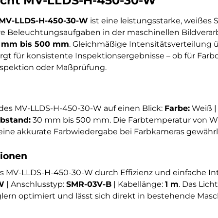
icht MV-LLDS-H-450-30-W
 MV-LLDS-H-450-30-W
ist eine leistungsstarke, weißes 
eare Beleuchtungsaufgaben in der maschinellen Bildvera
 mm bis 500 mm
. Gleichmäßige Intensitätsverteilung
rgt für konsistente Inspektionsergebnisse – ob für Farbd
spektion oder Maßprüfung.
des MV-LLDS-H-450-30-W auf einen Blick:
Farbe:
Weiß 
abstand:
30 mm bis 500 mm. Die Farbtemperatur von W: 
s eine akkurate Farbwiedergabe bei Farbkameras gewährle
tionen
das MV-LLDS-H-450-30-W durch Effizienz und einfache Int
W
| Anschlusstyp:
SMR-03V-B
| Kabellänge:
1 m
. Das Lich
rn optimiert und lässt sich direkt in bestehende Mas