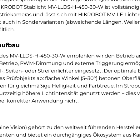
IKROBOT Stablicht MV-LLDS-H-450-30-W ist vollständig 
riekameras und lässt sich mit HIKROBOT MV-LE-Lichtre
kt auch in Sondervarianten (abweichende Längen, Welle
tlich.
aufbau
g des MV-LLDS-H-450-30-W empfehlen wir den Betrieb
e-Betrieb, PWM-Dimmung und externe Triggerung ermögl
, Seiten- oder Streifenlichter eingesetzt. Der optimale
s Prüfobjekts ab: flache Winkel (5–30°) betonen Oberfl
rgen für gleichmäßige Helligkeit und Farbtreue. Im St
zzeitig höhere Lichtintensität genutzt werden – dies v
ei korrekter Anwendung nicht.
ne Vision) gehört zu den weltweit führenden Herstelle
nten und bietet ein durchgängiges Ökosystem aus Kam