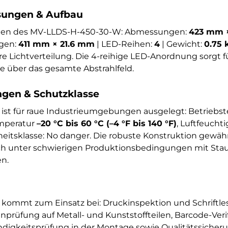
ungen & Aufbau
onen des MV-LLDS-H-450-30-W: Abmessungen:
423 mm 
gen:
411 mm × 21.6 mm
| LED-Reihen:
4
| Gewicht:
0.75 
ere Lichtverteilung. Die 4-reihige LED-Anordnung sorgt
 über das gesamte Abstrahlfeld.
en & Schutzklasse
st für raue Industrieumgebungen ausgelegt: Betriebs
emperatur
–20 °C bis 60 °C (–4 °F bis 140 °F)
, Luftfeucht
rheitsklasse: No danger. Die robuste Konstruktion gewähr
ch unter schwierigen Produktionsbedingungen mit Stau
n.
ommt zum Einsatz bei: Druckinspektion und Schriftles
prüfung auf Metall- und Kunststoffteilen, Barcode-Veri
ändigkeitsprüfung in der Montage sowie Qualitätssicheru