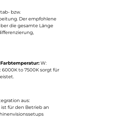
Stab- bzw.
rbeitung. Der empfohlene
 über die gesamte Länge
ifferenzierung,
|
Farbtemperatur:
W:
6000K to 7500K sorgt für
istet.
egration aus:
t ist für den Betrieb an
chinenvisionssetups