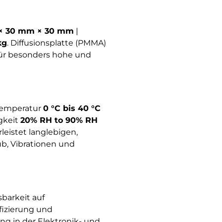
× 30 mm × 30 mm
|
kg
. Diffusionsplatte (PMMA)
 für besonders hohe und
temperatur
0 °C bis 40 °C
igkeit
20% RH to 90% RH
leistet langlebigen,
b, Vibrationen und
barkeit auf
fizierung und
ng in der Elektronik- und