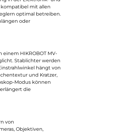
kompatibel mit allen
glern optimal betreiben.
nlängen oder
 an einem HIKROBOT MV-
icht. Stablichter werden
 Einstrahlwinkel hängt von
ächentextur und Kratzer,
roboskop-Modus können
erlängert die
rn von
eras, Objektiven,