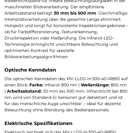
Balkenlichtquelle für lineare Beleuchtungsaufgaben in der
maschinellen Bildverarbeitung. Der empfohlene
Arbeitsabstand beträgt
30 mm bis 500 mm
. Gleichmäßige
Intensitätsverteilung über die gesamte Länge eliminiert
Hotspots und sorgt für konsistente Inspektionsergebnisse –
ob für Farbdifferenzierung, Texturerkennung,
Druckinspektion oder Maßprüfung. Die Infrarot-LED-
Technologie ermöglicht unsichtbare Beleuchtung und
optimierten Kontrast für spezielle
Bildverarbeitungsalgorithmen.
Optische Kenndaten
Die optischen Kenndaten des MV-LLDS-H-300-40-IR850 auf
einen Blick:
Farbe:
Infrarot 850 nm |
Wellenlänge:
850 nm
|
Arbeitsabstand:
30 mm bis 500 mm. Infrarotlicht bei 850
nm wird von Standard-Si-Sensoren gut detektiert und ist
für das menschliche Auge unsichtbar – ideal für dezente
Beleuchtung ohne Blendung des Bedienpersonals.
Elektrische Spezifikationen
Elektrisch zeichnet sich das MV-LLDS-H-300-40-IR850