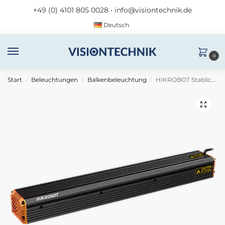
+49 (0) 4101 805 0028
•
info@visiontechnik.de
Deutsch
0
Start
Beleuchtungen
Balkenbeleuchtung
HIKROBOT Stablicht MV-LLDS-H-300-40-IR850
/
/
/