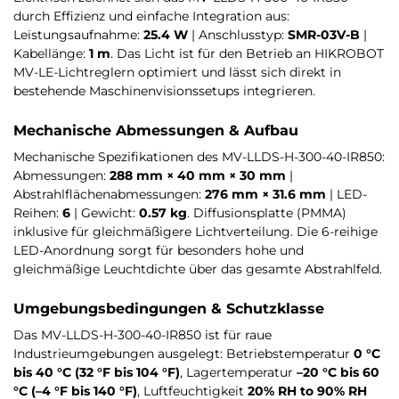
durch Effizienz und einfache Integration aus:
Leistungsaufnahme:
25.4 W
| Anschlusstyp:
SMR-03V-B
|
Kabellänge:
1 m
. Das Licht ist für den Betrieb an HIKROBOT
MV-LE-Lichtreglern optimiert und lässt sich direkt in
bestehende Maschinenvisionssetups integrieren.
Mechanische Abmessungen & Aufbau
Mechanische Spezifikationen des MV-LLDS-H-300-40-IR850:
Abmessungen:
288 mm × 40 mm × 30 mm
|
Abstrahlflächenabmessungen:
276 mm × 31.6 mm
| LED-
Reihen:
6
| Gewicht:
0.57 kg
. Diffusionsplatte (PMMA)
inklusive für gleichmäßigere Lichtverteilung. Die 6-reihige
LED-Anordnung sorgt für besonders hohe und
gleichmäßige Leuchtdichte über das gesamte Abstrahlfeld.
Umgebungsbedingungen & Schutzklasse
Das MV-LLDS-H-300-40-IR850 ist für raue
Industrieumgebungen ausgelegt: Betriebstemperatur
0 °C
bis 40 °C (32 °F bis 104 °F)
, Lagertemperatur
–20 °C bis 60
°C (–4 °F bis 140 °F)
, Luftfeuchtigkeit
20% RH to 90% RH