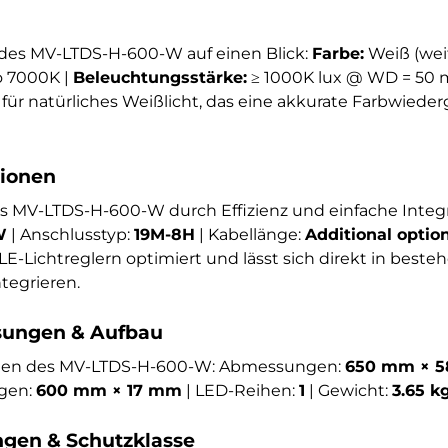
des MV-LTDS-H-600-W auf einen Blick:
Farbe:
Weiß (weit
 7000K |
Beleuchtungsstärke:
≥ 1000K lux @ WD = 50 
für natürliches Weißlicht, das eine akkurate Farbwiede
tionen
as MV-LTDS-H-600-W durch Effizienz und einfache Integr
W
| Anschlusstyp:
19M-8H
| Kabellänge:
Additional optio
-Lichtreglern optimiert und lässt sich direkt in beste
tegrieren.
ungen & Aufbau
onen des MV-LTDS-H-600-W: Abmessungen:
650 mm × 5
gen:
600 mm × 17 mm
| LED-Reihen:
1
| Gewicht:
3.65 k
en & Schutzklasse