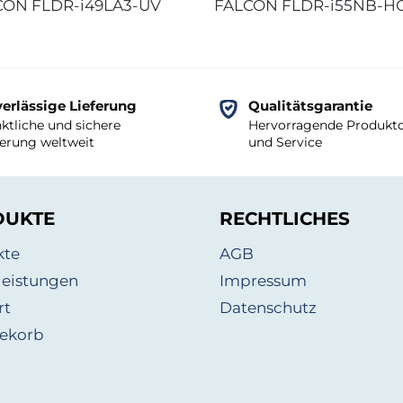
CON FLDR-i49LA3-UV
FALCON FLDR-i55NB-H
erlässige Lieferung
Qualitätsgarantie
ktliche und sichere
Hervorragende Produktq
ferung weltweit
und Service
DUKTE
RECHTLICHES
kte
AGB
leistungen
Impressum
rt
Datenschutz
ekorb