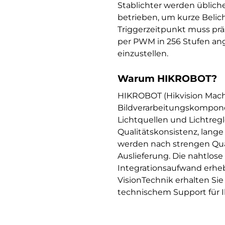
Stablichter werden üblich
betrieben, um kurze Belic
Triggerzeitpunkt muss prä
per PWM in 256 Stufen ang
einzustellen.
Warum HIKROBOT?
HIKROBOT (Hikvision Machi
Bildverarbeitungskompone
Lichtquellen und Lichtreg
Qualitätskonsistenz, lang
werden nach strengen Qual
Auslieferung. Die nahtlos
Integrationsaufwand erhe
VisionTechnik erhalten S
technischem Support für I