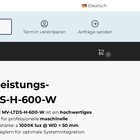
Deutsch
uchen
Termin vereinbaren
Anfrage senden
0
eistungs-
DS-H-600-W
ht MV-LTDS-H-600-W
ist ein
hochwertiges
für professionelle
maschinelle
stärke:
≥ 1000K lux @ WD = 50 mm
.
lern für optimale Systemintegration.