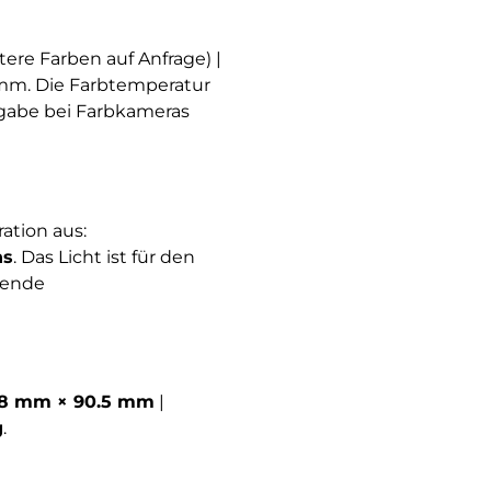
ere Farben auf Anfrage) |
mm. Die Farbtemperatur
rgabe bei Farbkameras
ation aus:
ns
. Das Licht ist für den
hende
8 mm × 90.5 mm
|
g
.