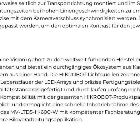
erweise seitlich zur Transportrichtung montiert und i
htungszeiten bei hohen Liniengeschwindigkeiten zu er
zise mit dem Kameraverschluss synchronisiert werden. D
epasst werden, um den optimalen Kontrast für den jewei
ne Vision) gehört zu den weltweit führenden Herstelle
nten und bietet ein durchgängiges Ökosystem aus Kam
lern aus einer Hand. Die HIKROBOT Lichtquellen zeichn
e Lebensdauer der LED-Arrays und präzise Fertigungstole
itätsstandards gefertigt und durchlaufen umfangreich
e Kompatibilität mit der gesamten HIKROBOT-Produktpal
blich und ermöglicht eine schnelle Inbetriebnahme des
ie das MV-LTDS-H-600-W mit kompetenter Fachberatung,
hre Bildverarbeitungsapplikation.