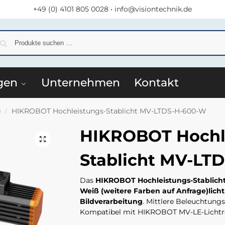
+49 (0) 4101 805 0028
•
info@visiontechnik.de
S
gen
Unternehmen
Kontakt
g
HIKROBOT Hochleistungs-Stablicht MV-LTDS-H-600-W
/
HIKROBOT Hochl
Stablicht MV-LT
Das
HIKROBOT Hochleistungs-Stablic
Weiß (weitere Farben auf Anfrage)licht
Bildverarbeitung
. Mittlere Beleuchtungs
Kompatibel mit HIKROBOT MV-LE-Lichtreg