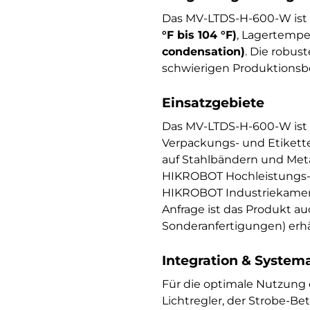
Das MV-LTDS-H-600-W ist 
°F bis 104 °F)
, Lagertempe
condensation)
. Die robus
schwierigen Produktionsb
Einsatzgebiete
Das MV-LTDS-H-600-W ist 
Verpackungs- und Etikette
auf Stahlbändern und Meta
HIKROBOT Hochleistungs-S
HIKROBOT Industriekamera
Anfrage ist das Produkt a
Sonderanfertigungen) erhäl
Integration & System
Für die optimale Nutzun
Lichtregler, der Strobe-