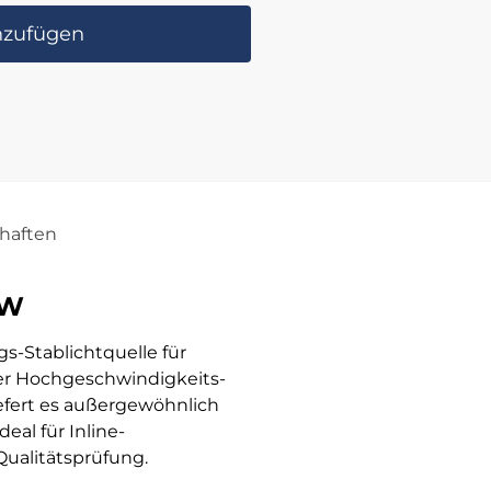
nzufügen
haften
-W
gs-Stablichtquelle für
er Hochgeschwindigkeits-
efert es außergewöhnlich
eal für Inline-
ualitätsprüfung.