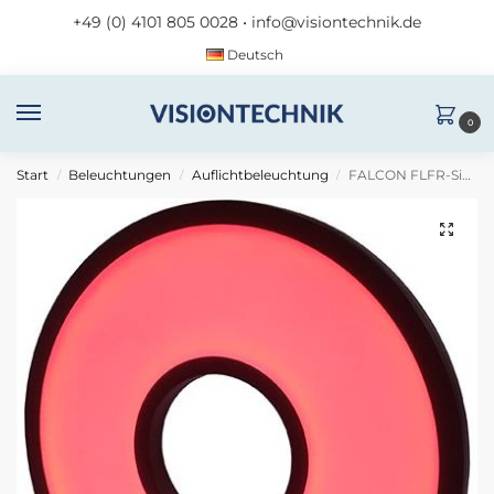
+49 (0) 4101 805 0028
•
info@visiontechnik.de
Deutsch
0
Start
Beleuchtungen
Auflichtbeleuchtung
FALCON FLFR-Si250-4-R24
/
/
/