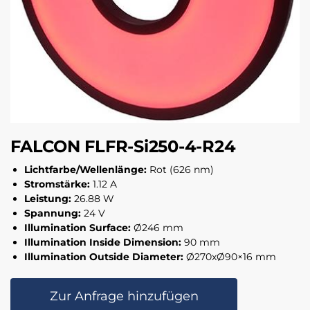
FALCON FLFR-Si250-4-R24
Lichtfarbe/Wellenlänge:
Rot (626 nm)
Stromstärke:
1.12 A
Leistung:
26.88 W
Spannung:
24 V
Illumination Surface:
Ø246 mm
Illumination Inside Dimension:
90 mm
Illumination Outside Diameter:
Ø270xØ90×16 mm
Zur Anfrage hinzufügen