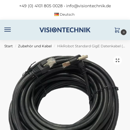
+49 (0) 4101 805 0028
•
info@visiontechnik.de
Deutsch
0
Start
Zubehör und Kabel
HikRobot Standard GigE Datenkabel (RJ45 Winkel–RJ45), 5 m
/
/