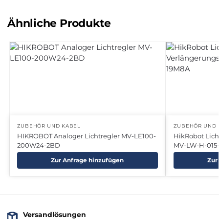
Ähnliche Produkte
ZUBEHÖR UND KABEL
ZUBEHÖR UND 
HIKROBOT Analoger Lichtregler MV-LE100-
HikRobot Lic
200W24-2BD
MV-LW-H-015-
Zur Anfrage hinzufügen
Zur
Versandlösungen