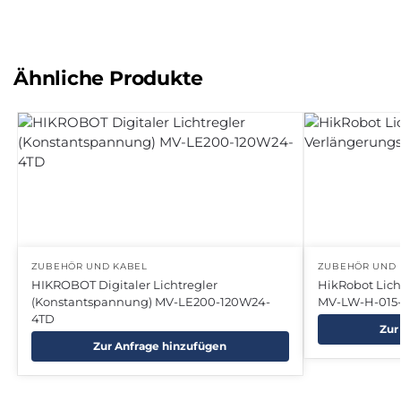
Ähnliche Produkte
ZUBEHÖR UND KABEL
ZUBEHÖR UND 
HIKROBOT Digitaler Lichtregler
HikRobot Lic
(Konstantspannung) MV-LE200-120W24-
MV-LW-H-015-
4TD
Zur
Zur Anfrage hinzufügen