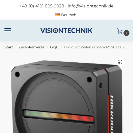
+49 (0) 4101 805 0028
•
info@visiontechnik.de
Deutsch
0
Start
Zeilenkameras
GigE
Hikrobot Zeilenkamera MV-CL082-92GM
/
/
/