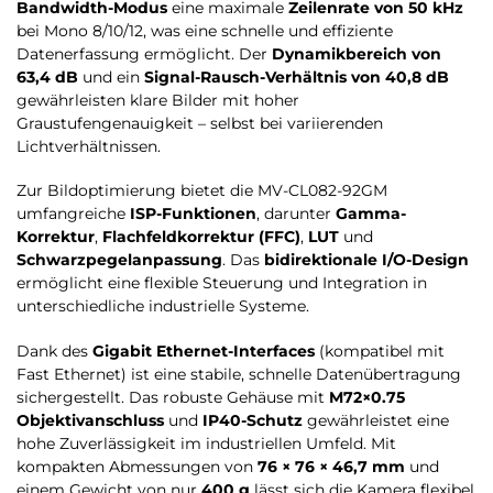
Bandwidth-Modus
eine maximale
Zeilenrate von 50 kHz
bei Mono 8/10/12, was eine schnelle und effiziente
Datenerfassung ermöglicht. Der
Dynamikbereich von
63,4 dB
und ein
Signal-Rausch-Verhältnis von 40,8 dB
gewährleisten klare Bilder mit hoher
Graustufengenauigkeit – selbst bei variierenden
Lichtverhältnissen.
Zur Bildoptimierung bietet die MV-CL082-92GM
umfangreiche
ISP-Funktionen
, darunter
Gamma-
Korrektur
,
Flachfeldkorrektur (FFC)
,
LUT
und
Schwarzpegelanpassung
. Das
bidirektionale I/O-Design
ermöglicht eine flexible Steuerung und Integration in
unterschiedliche industrielle Systeme.
Dank des
Gigabit Ethernet-Interfaces
(kompatibel mit
Fast Ethernet) ist eine stabile, schnelle Datenübertragung
sichergestellt. Das robuste Gehäuse mit
M72×0.75
Objektivanschluss
und
IP40-Schutz
gewährleistet eine
hohe Zuverlässigkeit im industriellen Umfeld. Mit
kompakten Abmessungen von
76 × 76 × 46,7 mm
und
einem Gewicht von nur
400 g
lässt sich die Kamera flexibel