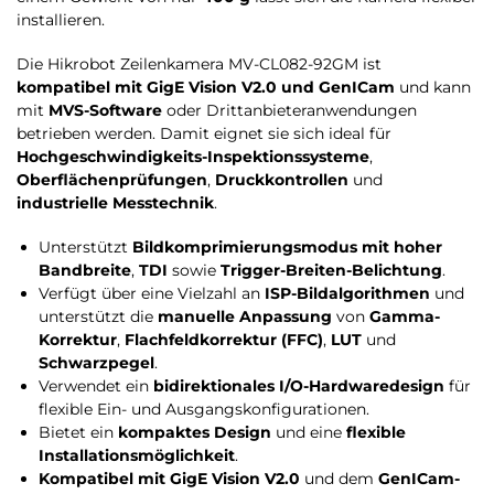
installieren.
Die Hikrobot Zeilenkamera MV-CL082-92GM ist
kompatibel mit GigE Vision V2.0 und GenICam
und kann
mit
MVS-Software
oder Drittanbieteranwendungen
betrieben werden. Damit eignet sie sich ideal für
Hochgeschwindigkeits-Inspektionssysteme
,
Oberflächenprüfungen
,
Druckkontrollen
und
industrielle Messtechnik
.
Unterstützt
Bildkomprimierungsmodus mit hoher
Bandbreite
,
TDI
sowie
Trigger-Breiten-Belichtung
.
Verfügt über eine Vielzahl an
ISP-Bildalgorithmen
und
unterstützt die
manuelle Anpassung
von
Gamma-
Korrektur
,
Flachfeldkorrektur (FFC)
,
LUT
und
Schwarzpegel
.
Verwendet ein
bidirektionales I/O-Hardwaredesign
für
flexible Ein- und Ausgangskonfigurationen.
Bietet ein
kompaktes Design
und eine
flexible
Installationsmöglichkeit
.
Kompatibel mit GigE Vision V2.0
und dem
GenICam-