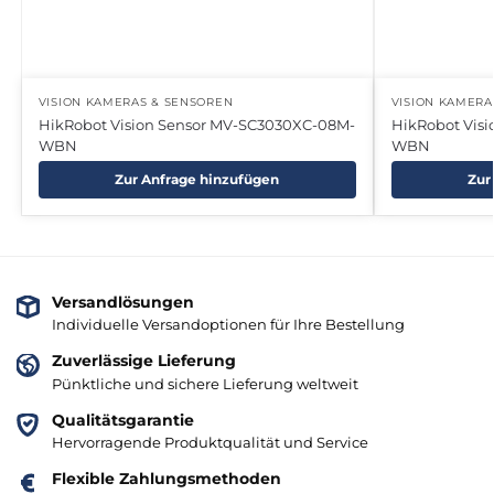
VISION KAMERAS & SENSOREN
VISION KAMERA
HikRobot Vision Sensor MV-SC3030XC-08M-
HikRobot Vis
WBN
WBN
Zur Anfrage hinzufügen
Zur
Versandlösungen
Individuelle Versandoptionen für Ihre Bestellung
Zuverlässige Lieferung
Pünktliche und sichere Lieferung weltweit
Qualitätsgarantie
Hervorragende Produktqualität und Service
Flexible Zahlungsmethoden