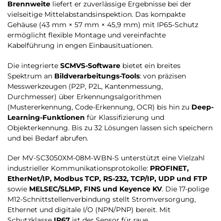
Brennweite
liefert er zuverlässige Ergebnisse bei der
vielseitige Mittelabstandsinspektion. Das kompakte
Gehäuse (43 mm × 57 mm × 45,9 mm) mit IP65-Schutz
ermöglicht flexible Montage und vereinfachte
Kabelführung in engen Einbausituationen.
Die integrierte
SCMVS-Software
bietet ein breites
Spektrum an
Bildverarbeitungs-Tools
: von präzisen
Messwerkzeugen (P2P, P2L, Kantenmessung,
Durchmesser) über Erkennungsalgorithmen
(Mustererkennung, Code-Erkennung, OCR) bis hin zu
Deep-
Learning-Funktionen
für Klassifizierung und
Objekterkennung. Bis zu 32 Lösungen lassen sich speichern
und bei Bedarf abrufen.
Der MV-SC3050XM-08M-WBN-S unterstützt eine Vielzahl
industrieller Kommunikationsprotokolle:
PROFINET,
EtherNet/IP, Modbus TCP, RS-232, TCP/IP, UDP und FTP
sowie
MELSEC/SLMP, FINS und Keyence KV
. Die 17-polige
M12-Schnittstellenverbindung stellt Stromversorgung,
Ethernet und digitale I/O (NPN/PNP) bereit. Mit
Schutzklasse
IP67
ist der Sensor für raue