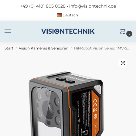
+49 (0) 4101 805 0028
•
info@visiontechnik.de
Deutsch
0
Start
Vision Kameras & Sensoren
HikRobot Vision Sensor MV-SC3050XM-08M-WBN-S
/
/