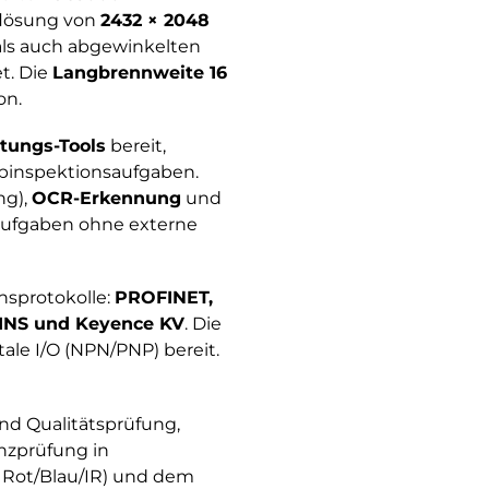
flösung von
2432 × 2048
als auch abgewinkelten
t. Die
Langbrennweite 16
on.
itungs-Tools
bereit,
rbinspektionsaufgaben.
ng),
OCR-Erkennung
und
aufgaben ohne externe
nsprotokolle:
PROFINET,
INS und Keyence KV
. Die
ale I/O (NPN/PNP) bereit.
nd Qualitätsprüfung,
nzprüfung in
e Rot/Blau/IR) und dem