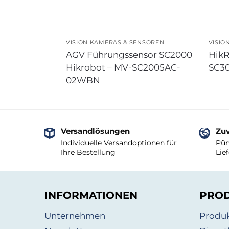
VISION KAMERAS & SENSOREN
VISIO
AGV Führungssensor SC2000
HikR
Hikrobot – MV-SC2005AC-
SC3
02WBN
Versandlösungen
Zuv
Individuelle Versandoptionen für
Pün
Ihre Bestellung
Lie
INFORMATIONEN
PRO
Unternehmen
Produ