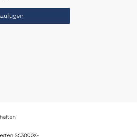
nzufügen
haften
terten SC3000X-