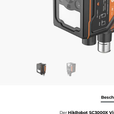
Besch
Der
HikRobot SC3000X V