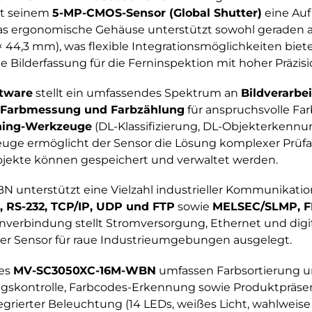
it seinem
5-MP-CMOS-Sensor (Global Shutter)
eine Au
Das ergonomische Gehäuse unterstützt sowohl geraden 
44,3 mm), was flexible Integrationsmöglichkeiten biete
 Bilderfassung für die Ferninspektion mit hoher Präzisi
tware
stellt ein umfassendes Spektrum an
Bildverarbe
 Farbmessung und Farbzählung
für anspruchsvolle Fa
ning-Werkzeuge
(DL-Klassifizierung, DL-Objekterkennu
ge ermöglicht der Sensor die Lösung komplexer Prüf
Projekte können gespeichert und verwaltet werden.
unterstützt eine Vielzahl industrieller Kommunikatio
, RS-232, TCP/IP, UDP und FTP
sowie
MELSEC/SLMP, F
enverbindung stellt Stromversorgung, Ethernet und digit
der Sensor für raue Industrieumgebungen ausgelegt.
des
MV-SC3050XC-16M-WBN
umfassen Farbsortierung u
gskontrolle, Farbcodes-Erkennung sowie Produktpräse
egrierter Beleuchtung (14 LEDs, weißes Licht, wahlweis