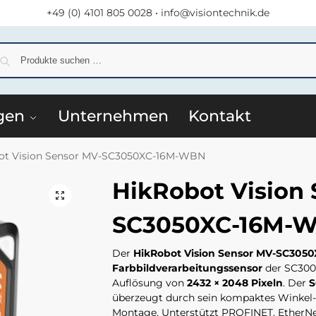
+49 (0) 4101 805 0028
•
info@visiontechnik.de
S
gen
Unternehmen
Kontakt
ot Vision Sensor MV-SC3050XC-16M-WBN
HikRobot Vision
SC3050XC-16M-
Der
HikRobot Vision Sensor MV-SC305
Farbbildverarbeitungssensor
der SC300
Auflösung von
2432 × 2048 Pixeln
. Der
S
überzeugt durch sein kompaktes Winkel-
Montage. Unterstützt PROFINET, EtherNet