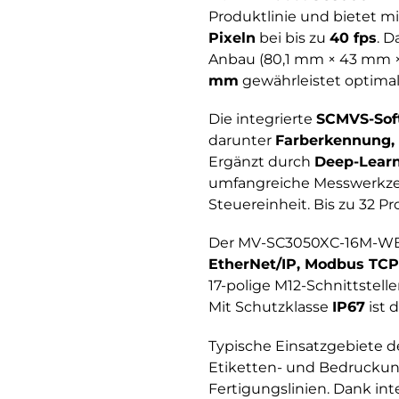
Produktlinie und bietet m
Pixeln
bei bis zu
40 fps
. 
Anbau (80,1 mm × 43 mm × 
mm
gewährleistet optimale
Die integrierte
SCMVS-Sof
darunter
Farberkennung,
Ergänzt durch
Deep-Lear
umfangreiche Messwerkzeu
Steuereinheit. Bis zu 32 
Der MV-SC3050XC-16M-WBN 
EtherNet/IP, Modbus TCP
17-polige M12-Schnittstell
Mit Schutzklasse
IP67
ist 
Typische Einsatzgebiete 
Etiketten- und Bedruckun
Fertigungslinien. Dank int