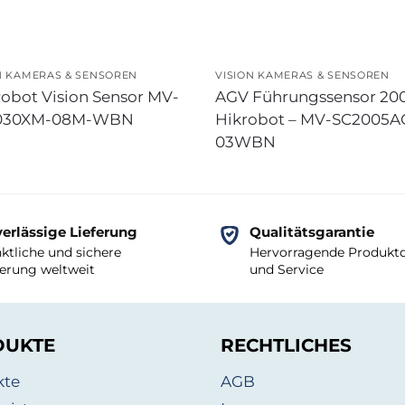
N KAMERAS & SENSOREN
VISION KAMERAS & SENSOREN
obot Vision Sensor MV-
AGV Führungssensor 20
030XM-08M-WBN
Hikrobot – MV-SC2005A
03WBN
erlässige Lieferung
Qualitätsgarantie
ktliche und sichere
Hervorragende Produktq
ferung weltweit
und Service
DUKTE
RECHTLICHES
kte
AGB