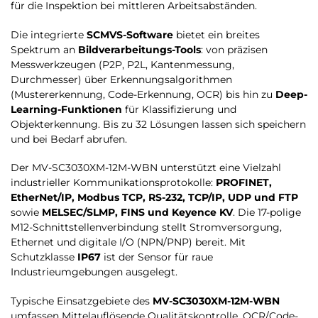
für die Inspektion bei mittleren Arbeitsabständen.
Die integrierte
SCMVS-Software
bietet ein breites
Spektrum an
Bildverarbeitungs-Tools
: von präzisen
Messwerkzeugen (P2P, P2L, Kantenmessung,
Durchmesser) über Erkennungsalgorithmen
(Mustererkennung, Code-Erkennung, OCR) bis hin zu
Deep-
Learning-Funktionen
für Klassifizierung und
Objekterkennung. Bis zu 32 Lösungen lassen sich speichern
und bei Bedarf abrufen.
Der MV-SC3030XM-12M-WBN unterstützt eine Vielzahl
industrieller Kommunikationsprotokolle:
PROFINET,
EtherNet/IP, Modbus TCP, RS-232, TCP/IP, UDP und FTP
sowie
MELSEC/SLMP, FINS und Keyence KV
. Die 17-polige
M12-Schnittstellenverbindung stellt Stromversorgung,
Ethernet und digitale I/O (NPN/PNP) bereit. Mit
Schutzklasse
IP67
ist der Sensor für raue
Industrieumgebungen ausgelegt.
Typische Einsatzgebiete des
MV-SC3030XM-12M-WBN
umfassen Mittelauflösende Qualitätskontrolle, OCR/Code-