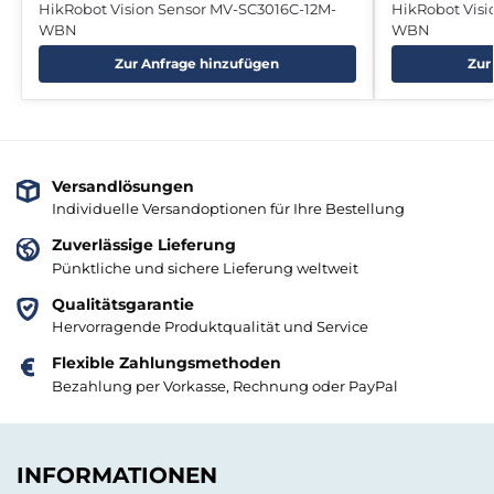
HikRobot Vision Sensor MV-SC3016C-12M-
HikRobot Vis
WBN
WBN
Zur Anfrage hinzufügen
Zur
Versandlösungen
Individuelle Versandoptionen für Ihre Bestellung
Zuverlässige Lieferung
Pünktliche und sichere Lieferung weltweit
Qualitätsgarantie
Hervorragende Produktqualität und Service
Flexible Zahlungsmethoden
Bezahlung per Vorkasse, Rechnung oder PayPal
INFORMATIONEN