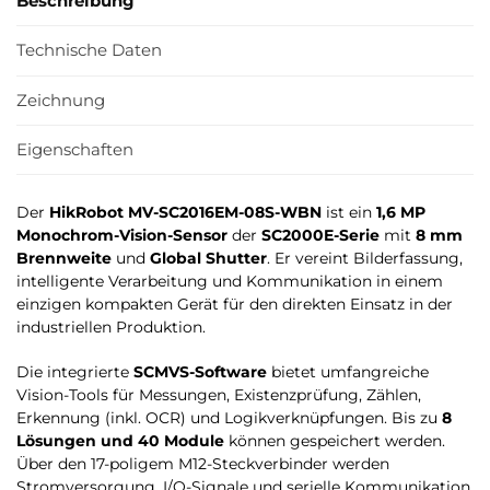
Beschreibung
Technische Daten
Zeichnung
Eigenschaften
Der
HikRobot MV-SC2016EM-08S-WBN
ist ein
1,6 MP
Monochrom-Vision-Sensor
der
SC2000E-Serie
mit
8 mm
Brennweite
und
Global Shutter
. Er vereint Bilderfassung,
intelligente Verarbeitung und Kommunikation in einem
einzigen kompakten Gerät für den direkten Einsatz in der
industriellen Produktion.
Die integrierte
SCMVS-Software
bietet umfangreiche
Vision-Tools für Messungen, Existenzprüfung, Zählen,
Erkennung (inkl. OCR) und Logikverknüpfungen. Bis zu
8
Lösungen und 40 Module
können gespeichert werden.
Über den 17-poligem M12-Steckverbinder werden
Stromversorgung, I/O-Signale und serielle Kommunikation