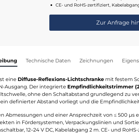
CE- und RoHS-zertifiziert, Kabelabgan
Zur Anfrage hi
eibung
Technische Daten
Zeichnungen
Eigens
st eine
Diffuse-Reflexions-Lichtschranke
mit festem S
-Ausgang. Der integrierte
Empfindlichkeitstrimmer (
schwelle, ohne den Schaltabstand grundlegend zu verä
n definierter Abstand vorliegt und die Empfindlichkeit
en Abmessungen und einer Ansprechzeit von ≤ 500 µs e
jekten in Fördersystemen, Verpackungslinien und Sort
chaltbar, 12–24 V DC, Kabelabgang 2 m. CE- und RoHS-zer