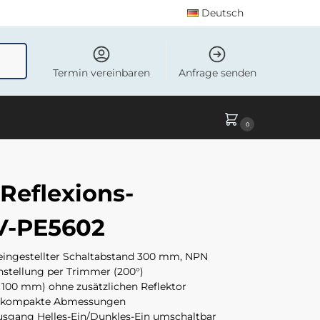
Deutsch
uchen
Termin vereinbaren
Anfrage senden
0
Reflexions-
V-PE5602
t eingestellter Schaltabstand 300 mm, NPN
nstellung per Trimmer (200°)
× 100 mm) ohne zusätzlichen Reflektor
µs, kompakte Abmessungen
sgang Helles-Ein/Dunkles-Ein umschaltbar