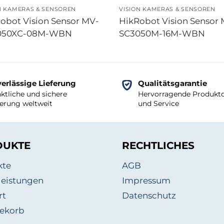
N KAMERAS & SENSOREN
VISION KAMERAS & SENSOREN
obot Vision Sensor MV-
HikRobot Vision Sensor
050XC-08M-WBN
SC3050M-16M-WBN
erlässige Lieferung
Qualitätsgarantie
ktliche und sichere
Hervorragende Produktq
ferung weltweit
und Service
DUKTE
RECHTLICHES
kte
AGB
leistungen
Impressum
rt
Datenschutz
ekorb