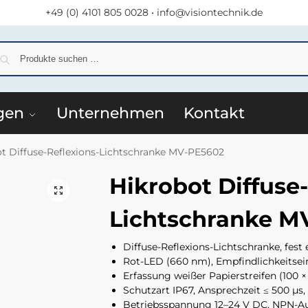
+49 (0) 4101 805 0028
•
info@visiontechnik.de
S
gen
Unternehmen
Kontakt
t Diffuse-Reflexions-Lichtschranke MV-PE5602
Hikrobot Diffuse-
Lichtschranke M
Diffuse-Reflexions-Lichtschranke, fes
Rot-LED (660 nm), Empfindlichkeitsei
Erfassung weißer Papierstreifen (100 
Schutzart IP67, Ansprechzeit ≤ 500 
Betriebsspannung 12–24 V DC, NPN-Au