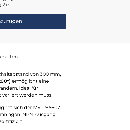
g 2 m
nzufügen
chaften
chaltabstand von 300 mm,
200°)
ermöglicht eine
ndern. Ideal für
 variiert werden muss.
ignet sich der MV-PE5602
ieranlagen. NPN-Ausgang
tifiziert.