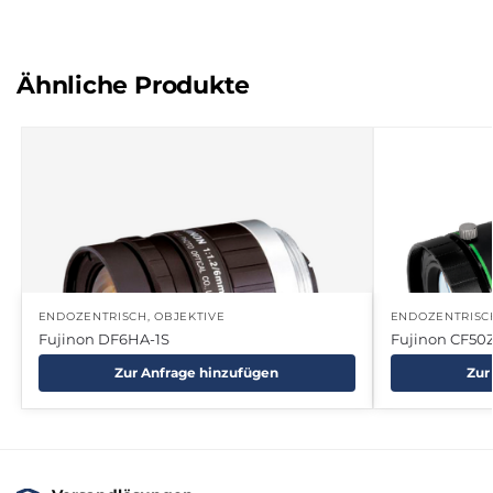
Ähnliche Produkte
ENDOZENTRISCH
,
OBJEKTIVE
ENDOZENTRISC
Fujinon DF6HA-1S
Fujinon CF50
Zur Anfrage hinzufügen
Zur