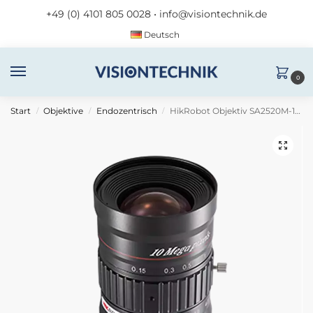
+49 (0) 4101 805 0028
•
info@visiontechnik.de
Deutsch
0
Start
Objektive
Endozentrisch
HikRobot Objektiv SA2520M-10MP
/
/
/