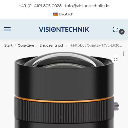
+49 (0) 4101 805 0028
•
info@visiontechnik.de
Deutsch
0
Start
Objektive
Endozentrisch
HikRobot Objektiv MVL-LF3040M-005-M72
/
/
/