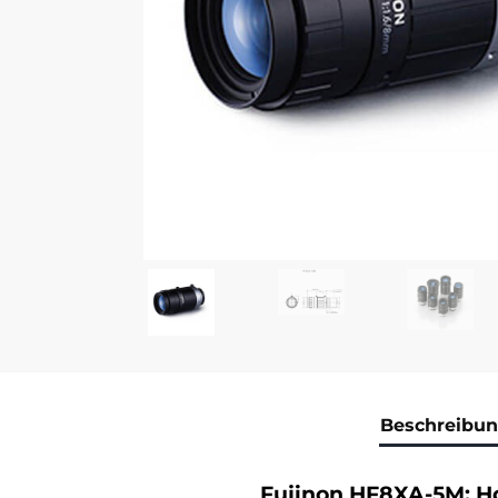
Beschreibu
Fujinon HF8XA-5M: Ho