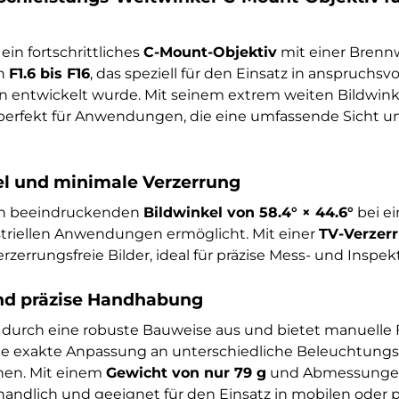
 ein fortschrittliches
C-Mount-Objektiv
mit einer Brenn
on
F1.6 bis F16
, das speziell für den Einsatz in anspruchsvo
n entwickelt wurde. Mit seinem extrem weiten Bildwin
 perfekt für Anwendungen, die eine umfassende Sicht un
el und minimale Verzerrung
en beeindruckenden
Bildwinkel von 58.4° × 44.6°
bei e
triellen Anwendungen ermöglicht. Mit einer
TV-Verzerr
erzerrungsfreie Bilder, ideal für präzise Mess- und Inspe
nd präzise Handhabung
h durch eine robuste Bauweise aus und bietet manuelle
ne exakte Anpassung an unterschiedliche Beleuchtun
hen. Mit einem
Gewicht von nur 79 g
und Abmessunge
ndlich und geeignet für den Einsatz in mobilen oder 