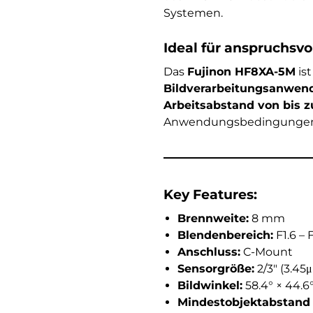
Systemen.
Ideal für anspruchsv
Das
Fujinon HF8XA-5M
ist
Bildverarbeitungsanwe
Arbeitsabstand von bis 
Anwendungsbedingungen
Key Features:
Brennweite:
8 mm
Blendenbereich:
F1.6 – 
Anschluss:
C-Mount
Sensorgröße:
2/3″ (3.45
Bildwinkel:
58.4° × 44.6
Mindestobjektabstand