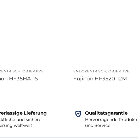
ZENTRISCH
,
OBJEKTIVE
ENDOZENTRISCH
,
OBJEKTIVE
non HF35HA-1S
Fujinon HF3520-12M
erlässige Lieferung
Qualitätsgarantie
ktliche und sichere
Hervorragende Produktq
ferung weltweit
und Service