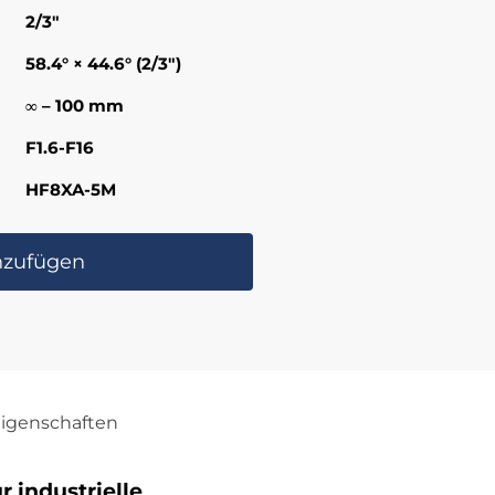
2/3″
58.4° × 44.6° (2/3″)
∞ – 100 mm
F1.6-F16
HF8XA-5M
nzufügen
igenschaften
 industrielle