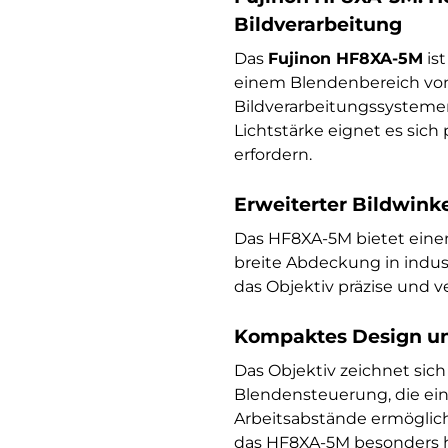
Bildverarbeitung
Das
Fujinon HF8XA-5M
ist
einem Blendenbereich v
Bildverarbeitungssysteme
Lichtstärke eignet es sich
erfordern.
Erweiterter Bildwink
Das HF8XA-5M bietet ein
breite Abdeckung in indus
das Objektiv präzise und v
Kompaktes Design u
Das Objektiv zeichnet sic
Blendensteuerung, die ei
Arbeitsabstände ermöglic
das HF8XA-5M besonders ha