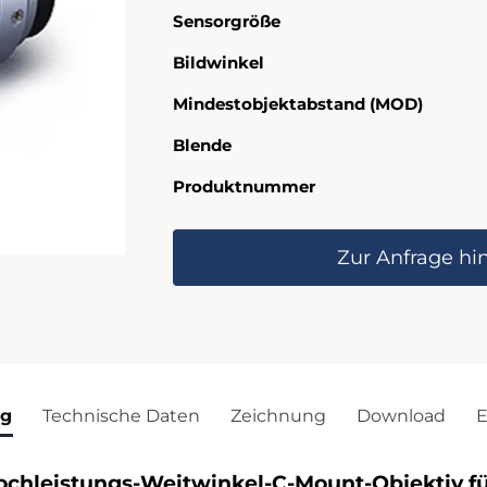
Sensorgröße
Bildwinkel
Mindestobjektabstand (MOD)
Blende
Produktnummer
Zur Anfrage hi
ng
Technische Daten
Zeichnung
Download
E
chleistungs-Weitwinkel-C-Mount-Objektiv für