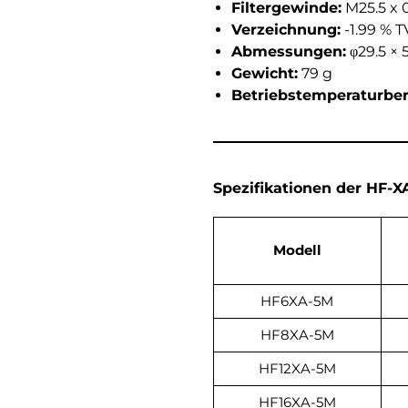
Filtergewinde:
M25.5 x 0
Verzeichnung:
-1.99 % 
Abmessungen:
φ29.5 × 
Gewicht:
79 g
Betriebstemperaturber
Spezifikationen der
HF-XA
Modell
HF6XA-5M
HF8XA-5M
HF12XA-5M
HF16XA-5M