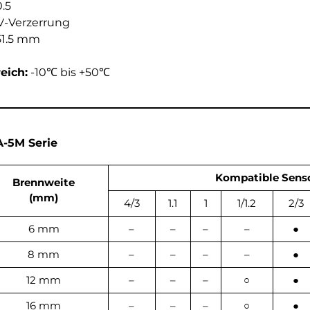
.5
TV-Verzerrung
51.5 mm
eich:
-10℃ bis +50℃
-5M Serie
Kompatible Sens
Brennweite
(mm)
4/3
1.1
1
1/1.2
2/3
6 mm
–
–
–
–
●
8 mm
–
–
–
–
●
12 mm
–
–
–
○
●
16 mm
–
–
–
○
●