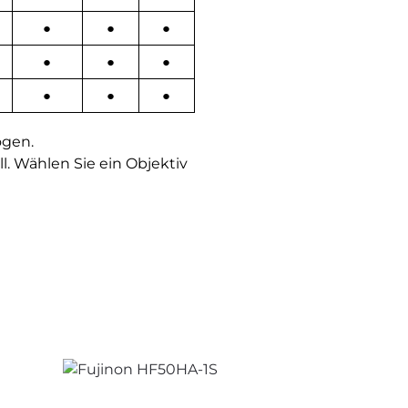
●
●
●
●
●
●
●
●
●
ögen.
l. Wählen Sie ein Objektiv