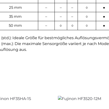
25 mm
–
–
–
○
●
35 mm
–
–
–
○
●
50 mm
–
○
○
○
●
(std.): Ideale Größe für bestmögliches Auflösungsverm
max.): Die maximale Sensorgröße variiert je nach Model
uflösung aus.