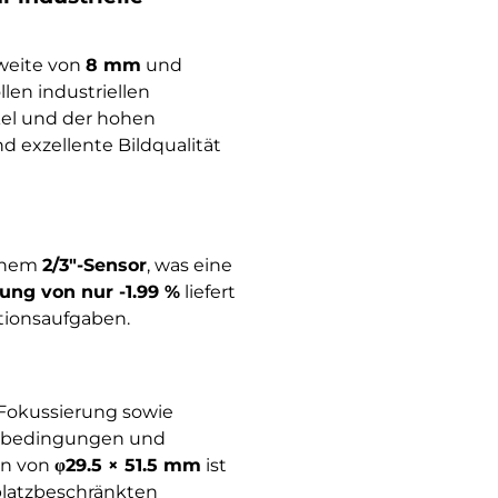
weite von
8 mm
und
llen industriellen
kel und der hohen
d exzellente Bildqualität
inem
2/3″-Sensor
, was eine
ung von nur -1.99 %
liefert
ktionsaufgaben.
 Fokussierung sowie
gsbedingungen und
n von
φ29.5 × 51.5 mm
ist
platzbeschränkten