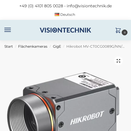
+49 (0) 4101 805 0028
•
info@visiontechnik.de
Deutsch
0
Start
Flächenkameras
GigE
Hikrobot MV-CT0CG0089G/NN/NN
/
/
/