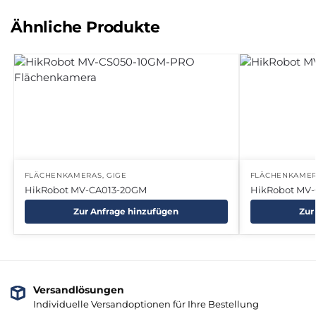
Ähnliche Produkte
FLÄCHENKAMERAS
,
GIGE
FLÄCHENKAME
HikRobot MV-CA013-20GM
HikRobot MV
Zur Anfrage hinzufügen
Zur
Versandlösungen
Individuelle Versandoptionen für Ihre Bestellung