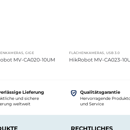
HENKAMERAS
,
GIGE
FLÄCHENKAMERAS
,
USB 3.0
Robot MV-CA020-10UM
HikRobot MV-CA023-10
erlässige Lieferung
Qualitätsgarantie
ktliche und sichere
Hervorragende Produktq
ferung weltweit
und Service
DUKTE
RECHTLICHES