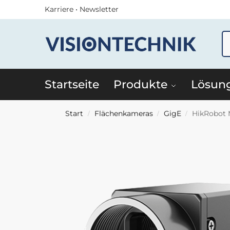
Karriere
•
Newsletter
Startseite
Produkte
Lösun
Start
Flächenkameras
GigE
HikRobot
/
/
/