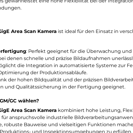
 gewährleistet eine hohe Flexibilität bei der Integration
ndungen.
igE Area Scan Kamera
ist ideal für den Einsatz in ver
erfertigung
: Perfekt geeignet für die Überwachung und 
ei denen schnelle und präzise Bildaufnahmen unerlässli
öglicht die Integration in automatisierte Systeme zur 
ptimierung der Produktionsabläufe.
ank der hohen Bildqualität und der präzisen Bildverarbei
ion und Qualitätssicherung in der Fertigung geeignet.
GM/GC wählen?
igE Area Scan Kamera
kombiniert hohe Leistung, Flexib
l für anspruchsvolle industrielle Bildverarbeitungsanw
ie, robuste Bauweise und vielseitigen Funktionen machen
roduktions- und Inspektionsumgebungen zu erfüllen. M