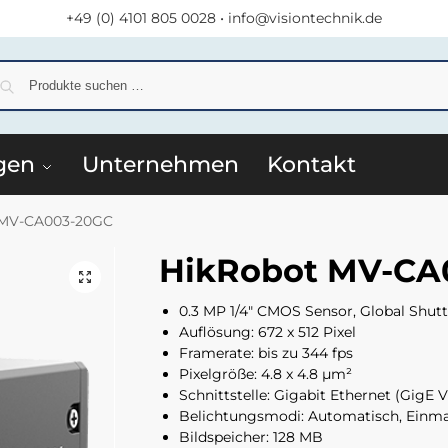
+49 (0) 4101 805 0028
•
info@visiontechnik.de
S
gen
Unternehmen
Kontakt
 MV-CA003-20GC
HikRobot MV-CA
0.3 MP 1/4″ CMOS Sensor, Global Shu
Auflösung: 672 x 512 Pixel
Framerate: bis zu 344 fps
Pixelgröße: 4.8 x 4.8 µm²
Schnittstelle: Gigabit Ethernet (GigE V
Belichtungsmodi: Automatisch, Einmal
Bildspeicher: 128 MB