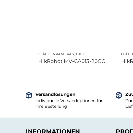
FLÄCHENKAMERAS
,
GIGE
FLÄC
HikRobot MV-CA013-20GC
Hik
Versandlösungen
Zuv
Individuelle Versandoptionen für
Pün
Ihre Bestellung
Lie
INFORMATIONEN
PRO