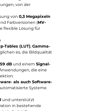
ebungen, von der
ösung von
0,3 Megapixeln
 und Farbversionen (
MV-
e flexible Lösung für
e
p-Tables (LUT)
,
Gamma-
lichen es, die Bildqualität
59 dB
und einem
Signal-
r Anwendungen, die eine
ektion.
ware- als auch Software-
e automatisierte Systeme
l
und unterstützt
gration in bestehende