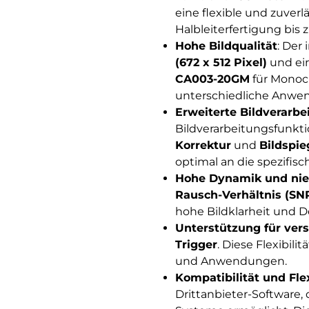
eine flexible und zuver
Halbleiterfertigung bis 
Hohe Bildqualität
: Der 
(672 x 512 Pixel)
und ei
CA003-20GM
für Mono
unterschiedliche Anwe
Erweiterte Bildverarb
Bildverarbeitungsfunkt
Korrektur
und
Bildspi
optimal an die spezifi
Hohe Dynamik und nie
Rausch-Verhältnis (SNR
hohe Bildklarheit und De
Unterstützung für ver
Trigger
. Diese Flexibil
und Anwendungen.
Kompatibilität und Flex
Drittanbieter-Software, 