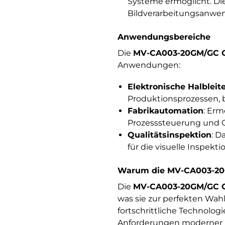
Systeme ermöglicht. Dies
Bildverarbeitungsanwe
Anwendungsbereiche
Die
MV-CA003-20GM/GC G
Anwendungen:
Elektronische Halbleit
Produktionsprozessen, b
Fabrikautomation
: Erm
Prozesssteuerung und O
Qualitätsinspektion
: D
für die visuelle Inspekt
Warum die MV-CA003-20
Die
MV-CA003-20GM/GC G
was sie zur perfekten Wah
fortschrittliche Technolog
Anforderungen moderner P