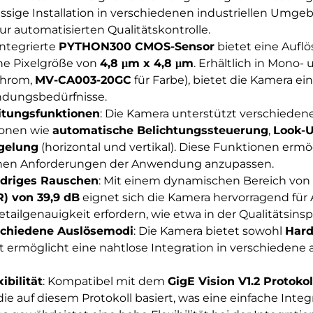
lässige Installation in verschiedenen industriellen Umg
zur automatisierten Qualitätskontrolle.
integrierte
PYTHON300 CMOS-Sensor
bietet eine Aufl
ne Pixelgröße von
4,8 μm x 4,8 μm
. Erhältlich in Mono-
chrom,
MV-CA003-20GC
für Farbe), bietet die Kamera ein
ndungsbedürfnisse.
eitungsfunktionen
: Die Kamera unterstützt verschieden
ionen wie
automatische Belichtungssteuerung
,
Look-U
egelung
(horizontal und vertikal). Diese Funktionen ermög
schen Anforderungen der Anwendung anzupassen.
driges Rauschen
: Mit einem dynamischen Bereich von
) von 39,9 dB
eignet sich die Kamera hervorragend fü
tailgenauigkeit erfordern, wie etwa in der Qualitätsinsp
schiedene Auslösemodi
: Die Kamera bietet sowohl
Hard
ität ermöglicht eine nahtlose Integration in verschieden
ibilität
: Kompatibel mit dem
GigE Vision V1.2 Protokol
die auf diesem Protokoll basiert, was eine einfache Inte