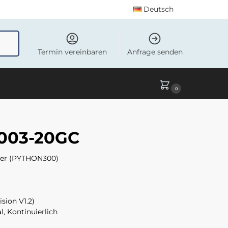
Deutsch
uchen
Termin vereinbaren
Anfrage senden
0
003-20GC
tter (PYTHON300)
ision V1.2)
, Kontinuierlich