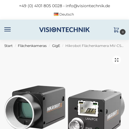
+49 (0) 4101 805 0028
•
info@visiontechnik.de
Deutsch
0
Start
Flächenkameras
GigE
Hikrobot Flächenkamera MV-CS060-10GM-PRO
/
/
/