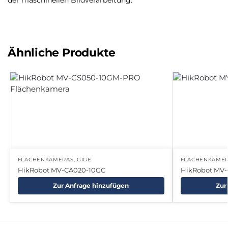
der maschinellen Bildverarbeitung.
Ähnliche Produkte
FLÄCHENKAMERAS
,
GIGE
FLÄCHENKAME
HikRobot MV-CA020-10GC
HikRobot MV
Zur Anfrage hinzufügen
Zur