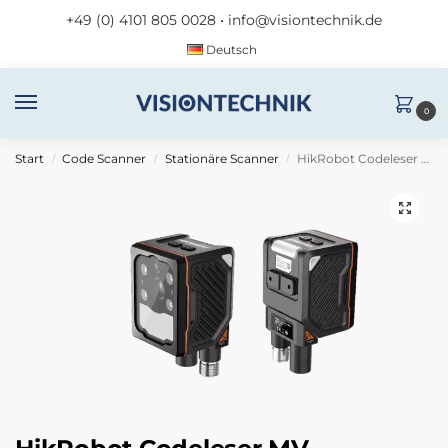
+49 (0) 4101 805 0028
•
info@visiontechnik.de
Deutsch
0
Start
Code Scanner
Stationäre Scanner
HikRobot Codeleser MV-ID3050XM-08M-RBN
/
/
/