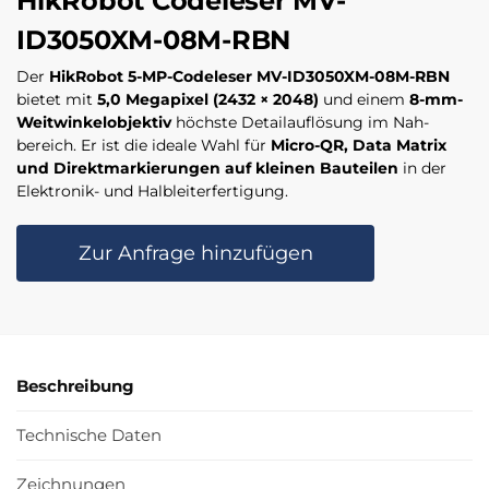
HikRobot Codeleser MV-
ID3050XM-08M-RBN
Der
HikRobot 5-MP-Codeleser MV-ID3050XM-08M-RBN
bietet mit
5,0 Megapixel (2432 × 2048)
und einem
8-mm-
Weitwinkelobjektiv
höchste Detail­auflösung im Nah­
bereich. Er ist die ideale Wahl für
Micro-QR, Data Matrix
und Direktmarkierungen auf kleinen Bauteilen
in der
Elektronik- und Halbleiterfertigung.
Zur Anfrage hinzufügen
Beschreibung
Technische Daten
Zeichnungen