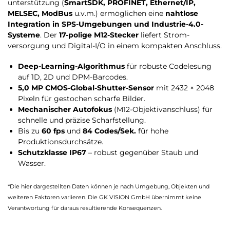
unterstützung (
SmartSDK, PROFINET, Ethernet/IP,
MELSEC, ModBus
u.v.m.) ermöglichen eine
nahtlose
Integration in SPS-Umgebungen und Industrie-4.0-
Systeme
. Der
17-polige M12-Stecker
liefert Strom­
versorgung und Digital-I/O in einem kompakten Anschluss.
Deep-Learning-Algorithmus
für robuste Codelesung
auf 1D, 2D und DPM-Barcodes.
5,0 MP CMOS-Global-Shutter-Sensor
mit 2432 × 2048
Pixeln für gestochen scharfe Bilder.
Mechanischer Autofokus
(M12-Objektivanschluss) für
schnelle und präzise Scharfstellung.
Bis zu
60 fps
und
84 Codes/Sek.
für hohe
Produktionsdurchsätze.
Schutzklasse IP67
– robust gegenüber Staub und
Wasser.
*Die hier dargestellten Daten können je nach Umgebung, Objekten und
weiteren Faktoren variieren. Die GK VISION GmbH übernimmt keine
Verantwortung für daraus resultierende Konsequenzen.