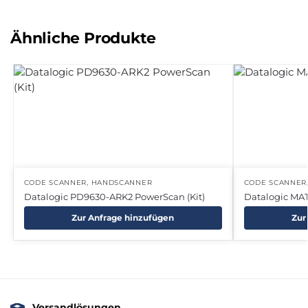
Ähnliche Produkte
CODE SCANNER
,
HANDSCANNER
CODE SCANNER
Datalogic PD9630-ARK2 PowerScan (Kit)
Datalogic MA
Zur Anfrage hinzufügen
Zur
Versandlösungen