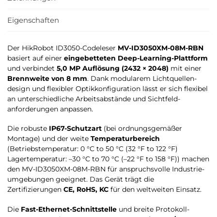
Eigenschaften
Der HikRobot ID3050-Codeleser
MV-ID3050XM-08M-RBN
basiert auf einer
eingebetteten Deep-Learning-Plattform
und verbindet
5,0 MP Auflösung (2432 × 2048)
mit einer
Brennweite von 8 mm
. Dank modularem Lichtquellen­
design und flexibler Optik­konfiguration lässt er sich flexibel
an unterschiedliche Arbeitsabstände und Sichtfeld­
anforderungen anpassen.
Die robuste
IP67-Schutzart
(bei ordnungsgemäßer
Montage) und der weite
Temperaturbereich
(Betriebstemperatur: 0 °C to 50 °C (32 °F to 122 °F)
Lagertemperatur: –30 °C to 70 °C (–22 °F to 158 °F)) machen
den MV-ID3050XM-08M-RBN für anspruchs­volle Industrie­
umgebungen geeignet. Das Gerät trägt die
Zertifizierungen
CE, RoHS, KC
für den weltweiten Einsatz.
Die
Fast-Ethernet-Schnittstelle
und breite Protokoll­