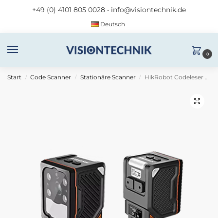
+49 (0) 4101 805 0028
•
info@visiontechnik.de
Deutsch
0
Start
Code Scanner
Stationäre Scanner
HikRobot Codeleser MV-ID3030XM-12M-RBN
/
/
/