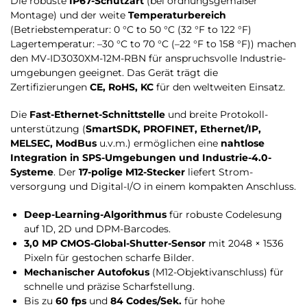
Die robuste
IP67-Schutzart
(bei ordnungsgemäßer
Montage) und der weite
Temperaturbereich
(Betriebstemperatur: 0 °C to 50 °C (32 °F to 122 °F)
Lagertemperatur: –30 °C to 70 °C (–22 °F to 158 °F)) machen
den MV-ID3030XM-12M-RBN für anspruchs­volle Industrie­
umgebungen geeignet. Das Gerät trägt die
Zertifizierungen
CE, RoHS, KC
für den weltweiten Einsatz.
Die
Fast-Ethernet-Schnittstelle
und breite Protokoll­
unterstützung (
SmartSDK, PROFINET, Ethernet/IP,
MELSEC, ModBus
u.v.m.) ermöglichen eine
nahtlose
Integration in SPS-Umgebungen und Industrie-4.0-
Systeme
. Der
17-polige M12-Stecker
liefert Strom­
versorgung und Digital-I/O in einem kompakten Anschluss.
Deep-Learning-Algorithmus
für robuste Codelesung
auf 1D, 2D und DPM-Barcodes.
3,0 MP CMOS-Global-Shutter-Sensor
mit 2048 × 1536
Pixeln für gestochen scharfe Bilder.
Mechanischer Autofokus
(M12-Objektivanschluss) für
schnelle und präzise Scharfstellung.
Bis zu
60 fps
und
84 Codes/Sek.
für hohe