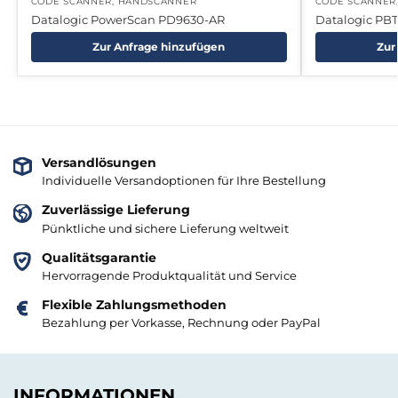
CODE SCANNER
,
HANDSCANNER
CODE SCANNER
Datalogic PowerScan PD9630-AR
Datalogic PB
Zur Anfrage hinzufügen
Zur
Versandlösungen
Individuelle Versandoptionen für Ihre Bestellung
Zuverlässige Lieferung
Pünktliche und sichere Lieferung weltweit
Qualitätsgarantie
Hervorragende Produktqualität und Service
Flexible Zahlungsmethoden
Bezahlung per Vorkasse, Rechnung oder PayPal
INFORMATIONEN