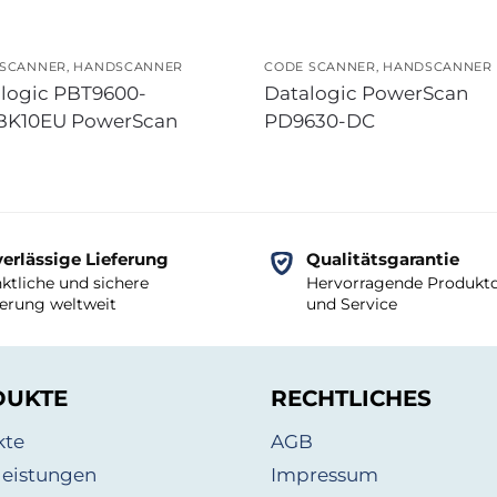
 SCANNER
,
HANDSCANNER
CODE SCANNER
,
HANDSCANNER
logic PBT9600-
Datalogic PowerScan
BK10EU PowerScan
PD9630-DC
erlässige Lieferung
Qualitätsgarantie
ktliche und sichere
Hervorragende Produktq
ferung weltweit
und Service
DUKTE
RECHTLICHES
kte
AGB
leistungen
Impressum