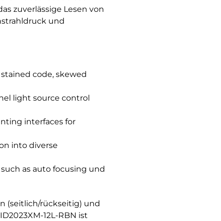
das zuverlässige Lesen von
nstrahldruck und
s stained code, skewed
l light source control
ting interfaces for
ion into diverse
s such as auto focusing und
seitlich/rückseitig) und
-ID2023XM-12L-RBN ist