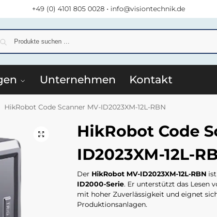
+49 (0) 4101 805 0028
•
info@visiontechnik.de
S
gen
Unternehmen
Kontakt
HikRobot Code Scanner MV-ID2023XM-12L-RBN
/
HikRobot Code S
ID2023XM-12L-R
Der
HikRobot MV-ID2023XM-12L-RBN
ist
ID2000-Serie
. Er unterstützt das Lese
mit hoher Zuverlässigkeit und eignet sich
Produktionsanlagen.