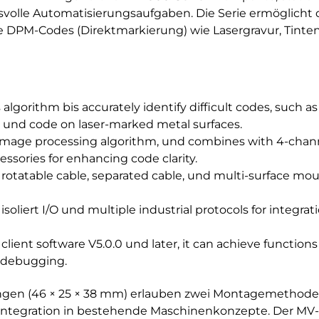
svolle Automatisierungsaufgaben. Die Serie ermöglicht 
 DPM-Codes (Direktmarkierung) wie Lasergravur, Tinte
lgorithm bis accurately identify difficult codes, such a
, und code on laser-marked metal surfaces.
image processing algorithm, und combines with 4-channe
essories for enhancing code clarity.
rotatable cable, separated cable, und multi-surface moun
oliert I/O und multiple industrial protocols for integrat
ient software V5.0.0 und later, it can achieve function
t debugging.
n (46 × 25 × 38 mm) erlauben zwei Montagemethoden (
 Integration in bestehende Maschinenkonzepte. Der MV