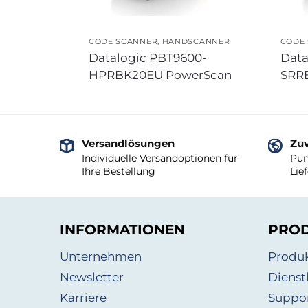
CODE SCANNER
,
HANDSCANNER
CODE
Datalogic PBT9600-
Data
HPRBK20EU PowerScan
SRRB
Versandlösungen
Zuv
Individuelle Versandoptionen für
Pün
Ihre Bestellung
Lie
INFORMATIONEN
PRO
Unternehmen
Produ
Newsletter
Dienst
Karriere
Suppo