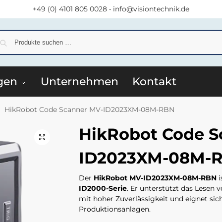
+49 (0) 4101 805 0028
•
info@visiontechnik.de
S
gen
Unternehmen
Kontakt
HikRobot Code Scanner MV-ID2023XM-08M-RBN
/
HikRobot Code S
ID2023XM-08M-
Der
HikRobot MV-ID2023XM-08M-RBN
i
ID2000-Serie
. Er unterstützt das Lese
mit hoher Zuverlässigkeit und eignet sich
Produktionsanlagen.