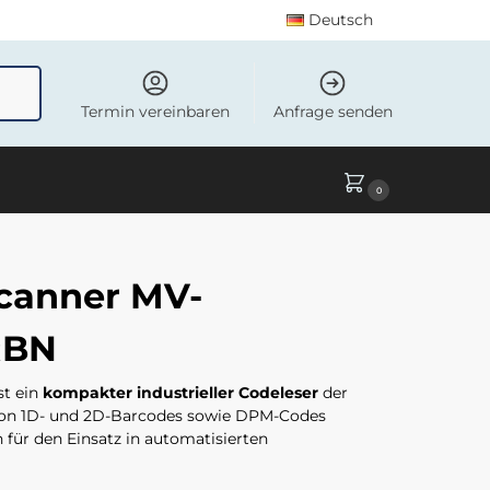
Deutsch
uchen
Termin vereinbaren
Anfrage senden
0
canner MV-
RBN
st ein
kompakter industrieller Codeleser
der
n von 1D- und 2D-Barcodes sowie DPM-Codes
 für den Einsatz in automatisierten