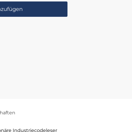
nzufügen
haften
onäre Industriecodeleser