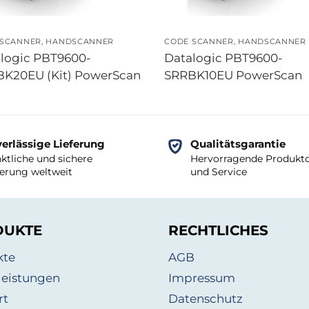
 SCANNER
,
HANDSCANNER
CODE SCANNER
,
HANDSCANNER
logic PBT9600-
Datalogic PBT9600-
K20EU (Kit) PowerScan
SRRBK10EU PowerScan
erlässige Lieferung
Qualitätsgarantie
ktliche und sichere
Hervorragende Produktq
ferung weltweit
und Service
DUKTE
RECHTLICHES
kte
AGB
leistungen
Impressum
rt
Datenschutz