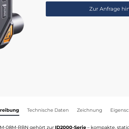
Zur Anfrage hi
reibung
Technische Daten
Zeichnung
Eigensc
XM-08M-RBN gehört zur
ID2000-Serie
– kompakte, stati