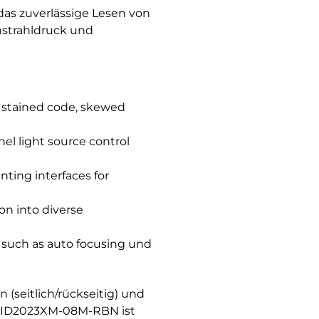
das zuverlässige Lesen von
nstrahldruck und
s stained code, skewed
l light source control
ting interfaces for
ion into diverse
s such as auto focusing und
seitlich/rückseitig) und
V-ID2023XM-08M-RBN ist