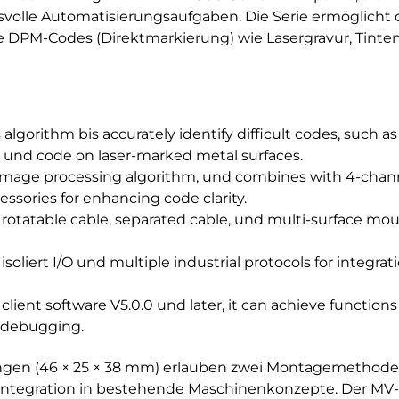
svolle Automatisierungsaufgaben. Die Serie ermöglicht 
 DPM-Codes (Direktmarkierung) wie Lasergravur, Tinte
lgorithm bis accurately identify difficult codes, such a
, und code on laser-marked metal surfaces.
image processing algorithm, und combines with 4-channe
essories for enhancing code clarity.
rotatable cable, separated cable, und multi-surface moun
oliert I/O und multiple industrial protocols for integrat
ient software V5.0.0 und later, it can achieve function
t debugging.
n (46 × 25 × 38 mm) erlauben zwei Montagemethoden (
 Integration in bestehende Maschinenkonzepte. Der M