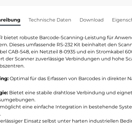
hreibung
Technische Daten
Download
Eigensc
bietet robuste Barcode-Scanning-Leistung für Anwen
ern. Dieses umfassende RS-232 Kit beinhaltet den Scan
bel CAB-548, ein Netzteil 8-0935 und ein Stromkabel 60
rt der Scanner zuverlässige Verbindungen und hohe Sca
ebszentren.
ing:
Optimal für das Erfassen von Barcodes in direkter N
ie:
Bietet eine stabile drahtlose Verbindung und eignet
itsumgebungen.
möglicht eine einfache Integration in bestehende System
.
rlässiger Einsatz selbst unter harten industriellen Be