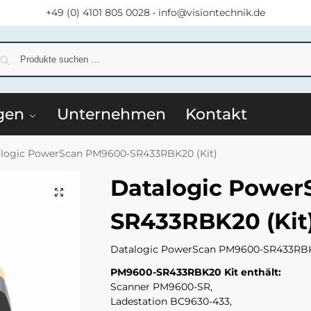
+49 (0) 4101 805 0028
•
info@visiontechnik.de
S
gen
Unternehmen
Kontakt
logic PowerScan PM9600-SR433RBK20 (Kit)
Datalogic Power
SR433RBK20 (Kit
Datalogic PowerScan PM9600-SR433RBK20
PM9600-SR433RBK20 Kit enthält:
Scanner PM9600-SR,
Ladestation BC9630-433,