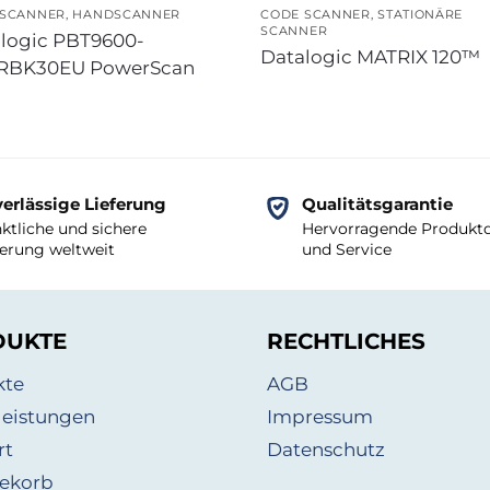
 SCANNER
,
HANDSCANNER
CODE SCANNER
,
STATIONÄRE
SCANNER
logic PBT9600-
Datalogic MATRIX 120™
RBK30EU PowerScan
erlässige Lieferung
Qualitätsgarantie
ktliche und sichere
Hervorragende Produktq
ferung weltweit
und Service
DUKTE
RECHTLICHES
kte
AGB
leistungen
Impressum
rt
Datenschutz
ekorb