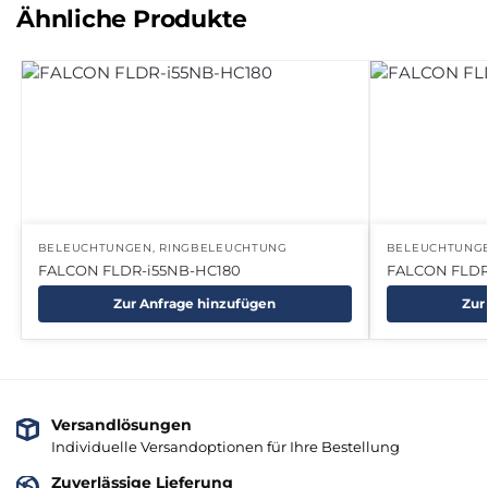
Ähnliche Produkte
BELEUCHTUNGEN
,
RINGBELEUCHTUNG
BELEUCHTUNG
FALCON FLDR-i55NB-HC180
FALCON FLDR
Zur Anfrage hinzufügen
Zur
Versandlösungen
Individuelle Versandoptionen für Ihre Bestellung
Zuverlässige Lieferung