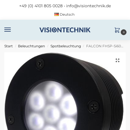
+49 (0) 4101 805 0028
•
info@visiontechnik.de
Deutsch
0
Start
Beleuchtungen
Spotbeleuchtung
FALCON FHSP-Si60N-IP67-IR24
/
/
/