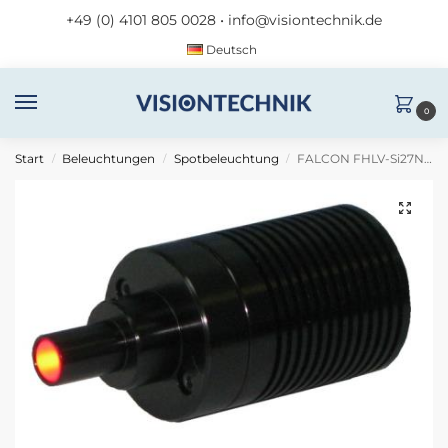
+49 (0) 4101 805 0028
•
info@visiontechnik.de
Deutsch
0
Start
Beleuchtungen
Spotbeleuchtung
FALCON FHLV-Si27N2-G12-STROBE
/
/
/