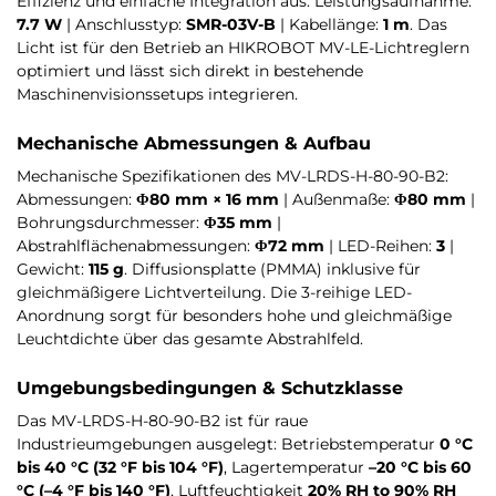
Effizienz und einfache Integration aus: Leistungsaufnahme:
7.7 W
| Anschlusstyp:
SMR-03V-B
| Kabellänge:
1 m
. Das
Licht ist für den Betrieb an HIKROBOT MV-LE-Lichtreglern
optimiert und lässt sich direkt in bestehende
Maschinenvisionssetups integrieren.
Mechanische Abmessungen & Aufbau
Mechanische Spezifikationen des MV-LRDS-H-80-90-B2:
Abmessungen:
Φ80 mm × 16 mm
| Außenmaße:
Φ80 mm
|
Bohrungsdurchmesser:
Φ35 mm
|
Abstrahlflächenabmessungen:
Φ72 mm
| LED-Reihen:
3
|
Gewicht:
115 g
. Diffusionsplatte (PMMA) inklusive für
gleichmäßigere Lichtverteilung. Die 3-reihige LED-
Anordnung sorgt für besonders hohe und gleichmäßige
Leuchtdichte über das gesamte Abstrahlfeld.
Umgebungsbedingungen & Schutzklasse
Das MV-LRDS-H-80-90-B2 ist für raue
Industrieumgebungen ausgelegt: Betriebstemperatur
0 °C
bis 40 °C (32 °F bis 104 °F)
, Lagertemperatur
–20 °C bis 60
°C (–4 °F bis 140 °F)
, Luftfeuchtigkeit
20% RH to 90% RH