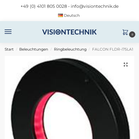
+49 (0) 4101 805 0028
•
info@visiontechnik.de
Deutsch
0
Start
Beleuchtungen
Ringbeleuchtung
FALCON FLDR-i75LA1
/
/
/