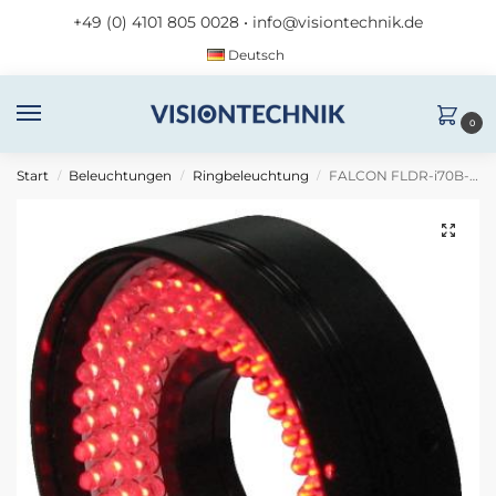
+49 (0) 4101 805 0028
•
info@visiontechnik.de
Deutsch
0
Start
Beleuchtungen
Ringbeleuchtung
FALCON FLDR-i70B-W
/
/
/