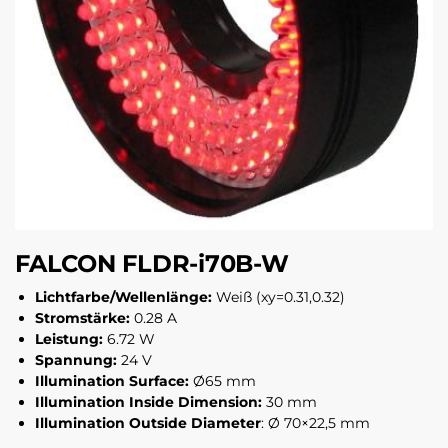
FALCON FLDR-i70B-W
Lichtfarbe/Wellenlänge:
Weiß (xy=0.31,0.32)
Stromstärke:
0.28 A
Leistung:
6.72 W
Spannung:
24 V
Illumination Surface:
Ø65 mm
Illumination Inside Dimension:
30 mm
Illumination Outside Diameter
: Ø 70×22,5 mm