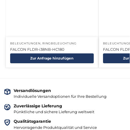
BELEUCHTUNGEN
,
RINGBELEUCHTUNG
BELEUCHTUNG
FALCON FLDR-i38NB-HC180
FALCON FLDR
Zur Anfrage hinzufügen
Zur
Versandlösungen
Individuelle Versandoptionen für Ihre Bestellung
Zuverlässige Lieferung
Pünktliche und sichere Lieferung weltweit
Qualitätsgarantie
Hervorragende Produktqualität und Service