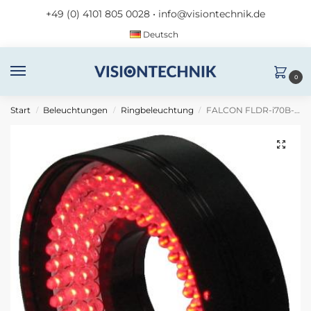
+49 (0) 4101 805 0028
•
info@visiontechnik.de
Deutsch
0
Start
Beleuchtungen
Ringbeleuchtung
FALCON FLDR-i70B-G
/
/
/