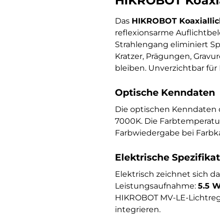
HIKROBOT Koaxia
Das
HIKROBOT Koaxialli
reflexionsarme Auflichtbe
Strahlengang eliminiert S
Kratzer, Prägungen, Gravu
bleiben. Unverzichtbar für 
Optische Kenndaten
Die optischen Kenndaten 
7000K. Die Farbtemperatur
Farbwiedergabe bei Farbk
Elektrische Spezifika
Elektrisch zeichnet sich 
Leistungsaufnahme:
5.5 
HIKROBOT MV-LE-Lichtregle
integrieren.