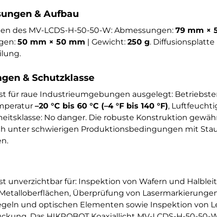
ungen & Aufbau
onen des MV-LCDS-H-50-50-W: Abmessungen:
79 mm × 
gen:
50 mm × 50 mm
| Gewicht:
250 g
. Diffusionsplatte
ilung.
en & Schutzklasse
t für raue Industrieumgebungen ausgelegt: Betriebst
emperatur
–20 °C bis 60 °C (–4 °F bis 140 °F)
, Luftfeucht
rheitsklasse: No danger. Die robuste Konstruktion gewähr
ch unter schwierigen Produktionsbedingungen mit Stau
n.
 unverzichtbar für: Inspektion von Wafern und Halblei
n Metalloberflächen, Überprüfung von Lasermarkierunge
iegeln und optischen Elementen sowie Inspektion von Le
ückung. Das HIKROBOT Koaxiallicht MV-LCDS-H-50-50-W 