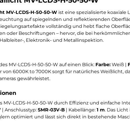
llicht MV-LCDS-H-50-50-W
cht MV-LCDS-H-50-50-W
ist eine spezialisierte koaxiale 
leuchtung auf spiegelnden und reflektierenden Oberfläc
piegelungsartefakte vollständig und hebt flache Oberf
ren oder Beschriftungen – hervor, die bei herkömmlich
Halbleiter-, Elektronik- und Metallinspektion.
des MV-LCDS-H-50-50-W auf einen Blick:
Farbe:
Weiß |
 von 6000K to 7000K sorgt für natürliches Weißlicht, da
ameras gewährleistet.
tionen
das MV-LCDS-H-50-50-W durch Effizienz und einfache Inte
W
| Anschlusstyp:
SMR-03V-B
| Kabellänge:
1 m
. Das Licht
rn optimiert und lässt sich direkt in bestehende Mas