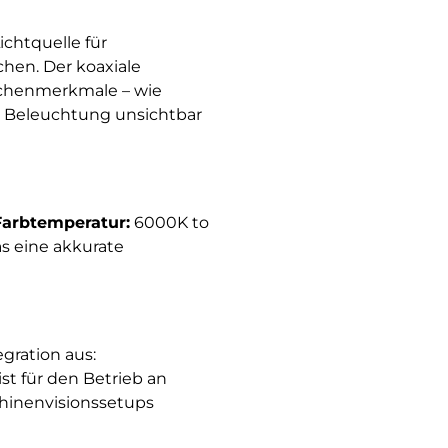
Lichtquelle für
hen. Der koaxiale
lächenmerkmale – wie
er Beleuchtung unsichtbar
Farbtemperatur:
6000K to
s eine akkurate
gration aus:
 ist für den Betrieb an
chinenvisionssetups