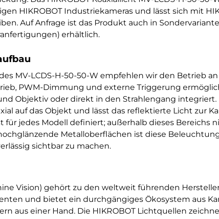
gigen HIKROBOT Industriekameras und lässt sich mit 
eiben. Auf Anfrage ist das Produkt auch in Sondervaria
nfertigungen) erhältlich.
aufbau
g des MV-LCDS-H-50-50-W empfehlen wir den Betrieb 
etrieb, PWM-Dimmung und externe Triggerung ermöglicht
d Objektiv oder direkt in den Strahlengang integriert.
xial auf das Objekt und lässt das reflektierte Licht zur 
t für jedes Modell definiert; außerhalb dieses Bereichs
hochglänzende Metalloberflächen ist diese Beleuchtungs
erlässig sichtbar zu machen.
ne Vision) gehört zu den weltweit führenden Herstelle
nten und bietet ein durchgängiges Ökosystem aus Kam
lern aus einer Hand. Die HIKROBOT Lichtquellen zeichn