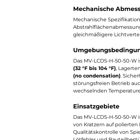
Mechanische Abmess
Mechanische Spezifikati
Abstrahlflächenabmessun
gleichmäßigere Lichtverte
Umgebungsbedingung
Das MV-LCDS-H-50-50-W is
(32 °F bis 104 °F)
, Lagert
(no condensation)
. Siche
störungsfreien Betrieb au
wechselnden Temperature
Einsatzgebiete
Das MV-LCDS-H-50-50-W ist
von Kratzern auf polierte
Qualitätskontrolle von Sp
Lötfehler und Bauteilbest