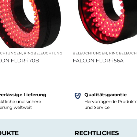
UCHTUNGEN
,
RINGBELEUCHTUNG
BELEUCHTUNGEN
,
RINGBELEUC
CON FLDR-i70B
FALCON FLDR-i56A
erlässige Lieferung
Qualitätsgarantie
ktliche und sichere
Hervorragende Produktq
ferung weltweit
und Service
DUKTE
RECHTLICHES