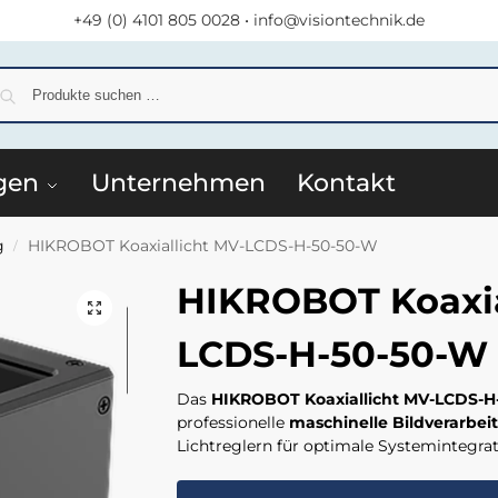
+49 (0) 4101 805 0028
•
info@visiontechnik.de
S
gen
Unternehmen
Kontakt
g
HIKROBOT Koaxiallicht MV-LCDS-H-50-50-W
/
HIKROBOT Koaxia
LCDS-H-50-50-W
Das
HIKROBOT Koaxiallicht MV-LCDS-H
professionelle
maschinelle Bildverarbei
Lichtreglern für optimale Systemintegrat