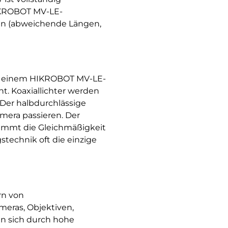
HIKROBOT MV-LE-
nten (abweichende Längen,
an einem HIKROBOT MV-LE-
. Koaxiallichter werden
 Der halbdurchlässige
Kamera passieren. Der
 nimmt die Gleichmäßigkeit
technik oft die einzige
rn von
eras, Objektiven,
en sich durch hohe