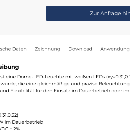
Zur Anfrage hi
ische Daten
Zeichnung
Download
Anwendungs
eibung
t eine Dome-LED-Leuchte mit weißen LEDs (xy=0.31,0.32),
urde, die eine gleichmäßige und präzise Beleuchtung 
und Flexibilität für den Einsatz im Dauerbetrieb oder i
31,0.32)
W im Dauerbetrieb
VDC ± 2%