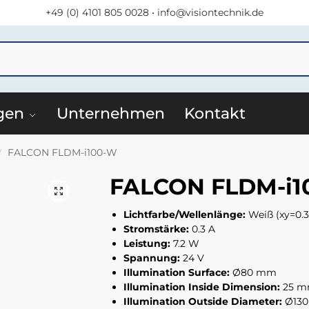
+49 (0) 4101 805 0028
•
info@visiontechnik.de
S
gen
Unternehmen
Kontakt
FALCON FLDM-i100-W
/
FALCON FLDM-i1
Lichtfarbe/Wellenlänge:
Weiß (xy=0.31
Stromstärke:
0.3 A
Leistung:
7.2 W
Spannung:
24 V
Illumination Surface:
Ø80 mm
Illumination Inside Dimension:
25 
Illumination Outside Diameter:
Ø13