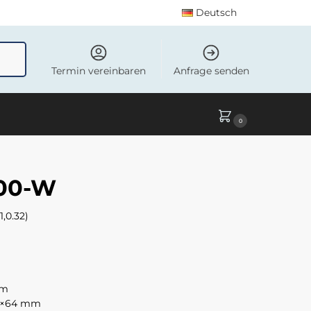
Deutsch
uchen
Termin vereinbaren
Anfrage senden
0
00-W
,0.32)
mm
0×64 mm