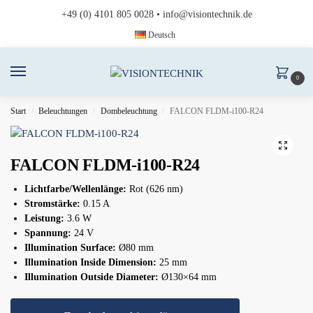
+49 (0) 4101 805 0028
•
info@visiontechnik.de
Deutsch
0
Start
Beleuchtungen
Dombeleuchtung
FALCON FLDM-i100-R24
/
/
/
FALCON FLDM-i100-R24
Lichtfarbe/Wellenlänge:
Rot (626 nm)
Stromstärke:
0.15 A
Leistung:
3.6 W
Spannung:
24 V
Illumination Surface:
Ø80 mm
Illumination Inside Dimension:
25 mm
Illumination Outside Diameter:
Ø130×64 mm