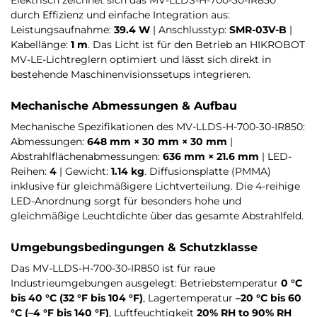
durch Effizienz und einfache Integration aus:
Leistungsaufnahme:
39.4 W
| Anschlusstyp:
SMR-03V-B
|
Kabellänge:
1 m
. Das Licht ist für den Betrieb an HIKROBOT
MV-LE-Lichtreglern optimiert und lässt sich direkt in
bestehende Maschinenvisionssetups integrieren.
Mechanische Abmessungen & Aufbau
Mechanische Spezifikationen des MV-LLDS-H-700-30-IR850:
Abmessungen:
648 mm × 30 mm × 30 mm
|
Abstrahlflächenabmessungen:
636 mm × 21.6 mm
| LED-
Reihen:
4
| Gewicht:
1.14 kg
. Diffusionsplatte (PMMA)
inklusive für gleichmäßigere Lichtverteilung. Die 4-reihige
LED-Anordnung sorgt für besonders hohe und
gleichmäßige Leuchtdichte über das gesamte Abstrahlfeld.
Umgebungsbedingungen & Schutzklasse
Das MV-LLDS-H-700-30-IR850 ist für raue
Industrieumgebungen ausgelegt: Betriebstemperatur
0 °C
bis 40 °C (32 °F bis 104 °F)
, Lagertemperatur
–20 °C bis 60
°C (–4 °F bis 140 °F)
, Luftfeuchtigkeit
20% RH to 90% RH