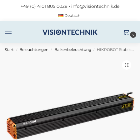
+49 (0) 4101 805 0028
•
info@visiontechnik.de
Deutsch
0
Start
Beleuchtungen
Balkenbeleuchtung
HIKROBOT Stablicht MV-LLDS-H-700-30-IR850
/
/
/