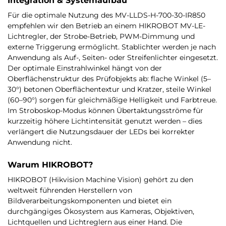
Integration & Systemaufbau
Für die optimale Nutzung des MV-LLDS-H-700-30-IR850
empfehlen wir den Betrieb an einem HIKROBOT MV-LE-
Lichtregler, der Strobe-Betrieb, PWM-Dimmung und
externe Triggerung ermöglicht. Stablichter werden je nach
Anwendung als Auf-, Seiten- oder Streifenlichter eingesetzt.
Der optimale Einstrahlwinkel hängt von der
Oberflächenstruktur des Prüfobjekts ab: flache Winkel (5–
30°) betonen Oberflächentextur und Kratzer, steile Winkel
(60–90°) sorgen für gleichmäßige Helligkeit und Farbtreue.
Im Stroboskop-Modus können Übertaktungsströme für
kurzzeitig höhere Lichtintensität genutzt werden – dies
verlängert die Nutzungsdauer der LEDs bei korrekter
Anwendung nicht.
Warum HIKROBOT?
HIKROBOT (Hikvision Machine Vision) gehört zu den
weltweit führenden Herstellern von
Bildverarbeitungskomponenten und bietet ein
durchgängiges Ökosystem aus Kameras, Objektiven,
Lichtquellen und Lichtreglern aus einer Hand. Die