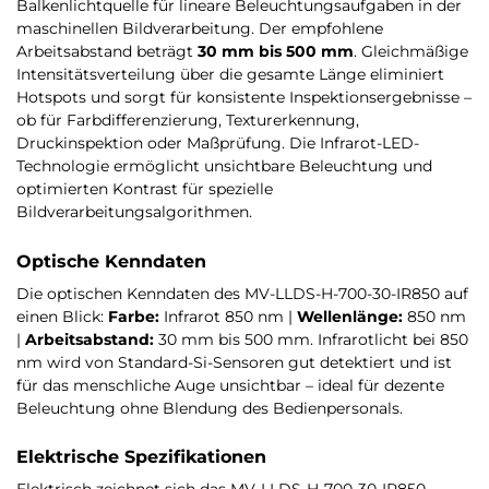
Balkenlichtquelle für lineare Beleuchtungsaufgaben in der
maschinellen Bildverarbeitung. Der empfohlene
Arbeitsabstand beträgt
30 mm bis 500 mm
. Gleichmäßige
Intensitätsverteilung über die gesamte Länge eliminiert
Hotspots und sorgt für konsistente Inspektionsergebnisse –
ob für Farbdifferenzierung, Texturerkennung,
Druckinspektion oder Maßprüfung. Die Infrarot-LED-
Technologie ermöglicht unsichtbare Beleuchtung und
optimierten Kontrast für spezielle
Bildverarbeitungsalgorithmen.
Optische Kenndaten
Die optischen Kenndaten des MV-LLDS-H-700-30-IR850 auf
einen Blick:
Farbe:
Infrarot 850 nm |
Wellenlänge:
850 nm
|
Arbeitsabstand:
30 mm bis 500 mm. Infrarotlicht bei 850
nm wird von Standard-Si-Sensoren gut detektiert und ist
für das menschliche Auge unsichtbar – ideal für dezente
Beleuchtung ohne Blendung des Bedienpersonals.
Elektrische Spezifikationen
Elektrisch zeichnet sich das MV-LLDS-H-700-30-IR850