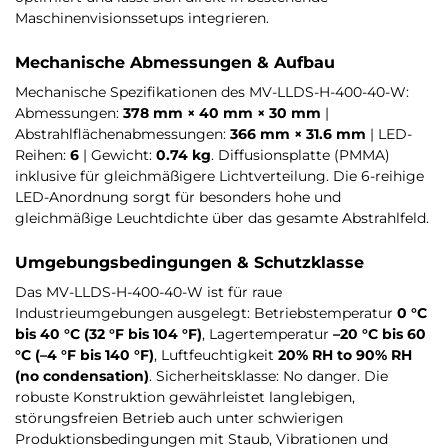
Maschinenvisionssetups integrieren.
Mechanische Abmessungen & Aufbau
Mechanische Spezifikationen des MV-LLDS-H-400-40-W:
Abmessungen:
378 mm × 40 mm × 30 mm
|
Abstrahlflächenabmessungen:
366 mm × 31.6 mm
| LED-
Reihen:
6
| Gewicht:
0.74 kg
. Diffusionsplatte (PMMA)
inklusive für gleichmäßigere Lichtverteilung. Die 6-reihige
LED-Anordnung sorgt für besonders hohe und
gleichmäßige Leuchtdichte über das gesamte Abstrahlfeld.
Umgebungsbedingungen & Schutzklasse
Das MV-LLDS-H-400-40-W ist für raue
Industrieumgebungen ausgelegt: Betriebstemperatur
0 °C
bis 40 °C (32 °F bis 104 °F)
, Lagertemperatur
–20 °C bis 60
°C (–4 °F bis 140 °F)
, Luftfeuchtigkeit
20% RH to 90% RH
(no condensation)
. Sicherheitsklasse: No danger. Die
robuste Konstruktion gewährleistet langlebigen,
störungsfreien Betrieb auch unter schwierigen
Produktionsbedingungen mit Staub, Vibrationen und