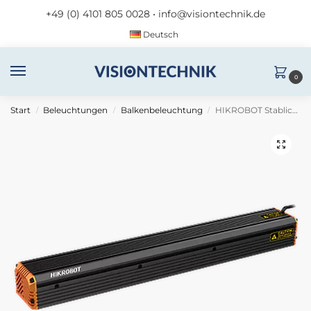
+49 (0) 4101 805 0028
•
info@visiontechnik.de
Deutsch
0
Start
Beleuchtungen
Balkenbeleuchtung
HIKROBOT Stablicht MV-LLDS-H-400-40-W
/
/
/