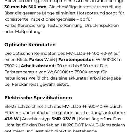
Bildverarbeitung. Der empfohlene Arbeitsabstand beträgt
30 mm bis 500 mm
. Gleichmäßige Intensitätsverteilung
über die gesamte Länge eliminiert Hotspots und sorgt für
konsistente Inspektionsergebnisse – ob für
Farbdifferenzierung, Texturerkennung, Druckinspektion
oder Maßprüfung.
Optische Kenndaten
Die optischen Kenndaten des MV-LLDS-H-400-40-W auf
einen Blick:
Farbe:
Weiß |
Farbtemperatur:
W: 6000K to
7500K |
Arbeitsabstand:
30 mm bis 500 mm. Die
Farbtemperatur von W: 6000K to 7500K sorgt für
natürliches Weißlicht, das eine akkurate Farbwiedergabe
bei Farbkameras gewährleistet.
Elektrische Spezifikationen
Elektrisch zeichnet sich das MV-LLDS-H-400-40-W durch
Effizienz und einfache Integration aus: Leistungsaufnahme:
41.9 W
| Anschlusstyp:
SMR-03V-B
| Kabellänge:
1 m
. Das
Licht ist für den Betrieb an HIKROBOT MV-LE-Lichtreglern
optimiert und lässt sich direkt in bestehende