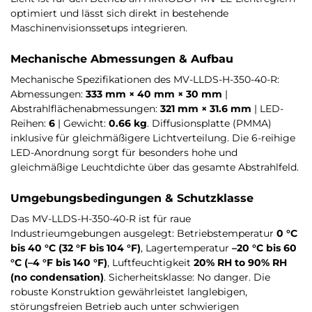
optimiert und lässt sich direkt in bestehende
Maschinenvisionssetups integrieren.
Mechanische Abmessungen & Aufbau
Mechanische Spezifikationen des MV-LLDS-H-350-40-R:
Abmessungen:
333 mm × 40 mm × 30 mm
|
Abstrahlflächenabmessungen:
321 mm × 31.6 mm
| LED-
Reihen:
6
| Gewicht:
0.66 kg
. Diffusionsplatte (PMMA)
inklusive für gleichmäßigere Lichtverteilung. Die 6-reihige
LED-Anordnung sorgt für besonders hohe und
gleichmäßige Leuchtdichte über das gesamte Abstrahlfeld.
Umgebungsbedingungen & Schutzklasse
Das MV-LLDS-H-350-40-R ist für raue
Industrieumgebungen ausgelegt: Betriebstemperatur
0 °C
bis 40 °C (32 °F bis 104 °F)
, Lagertemperatur
–20 °C bis 60
°C (–4 °F bis 140 °F)
, Luftfeuchtigkeit
20% RH to 90% RH
(no condensation)
. Sicherheitsklasse: No danger. Die
robuste Konstruktion gewährleistet langlebigen,
störungsfreien Betrieb auch unter schwierigen