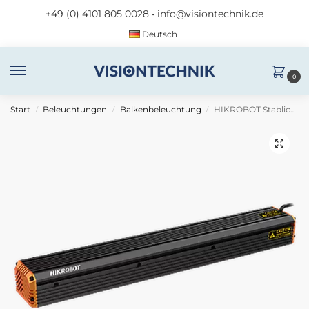
+49 (0) 4101 805 0028
•
info@visiontechnik.de
Deutsch
0
Start
Beleuchtungen
Balkenbeleuchtung
HIKROBOT Stablicht MV-LLDS-H-350-40-R
/
/
/