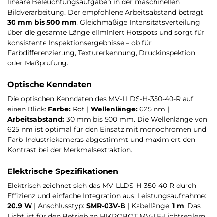
lineare Beleuchtungsaufgaben in der maschinellen
Bildverarbeitung. Der empfohlene Arbeitsabstand beträgt
30 mm bis 500 mm
. Gleichmäßige Intensitätsverteilung
über die gesamte Länge eliminiert Hotspots und sorgt für
konsistente Inspektionsergebnisse – ob für
Farbdifferenzierung, Texturerkennung, Druckinspektion
oder Maßprüfung.
Optische Kenndaten
Die optischen Kenndaten des MV-LLDS-H-350-40-R auf
einen Blick:
Farbe:
Rot |
Wellenlänge:
625 nm |
Arbeitsabstand:
30 mm bis 500 mm. Die Wellenlänge von
625 nm ist optimal für den Einsatz mit monochromen und
Farb-Industriekameras abgestimmt und maximiert den
Kontrast bei der Merkmalsextraktion.
Elektrische Spezifikationen
Elektrisch zeichnet sich das MV-LLDS-H-350-40-R durch
Effizienz und einfache Integration aus: Leistungsaufnahme:
20.9 W
| Anschlusstyp:
SMR-03V-B
| Kabellänge:
1 m
. Das
Licht ist für den Betrieb an HIKROBOT MV-LE-Lichtreglern