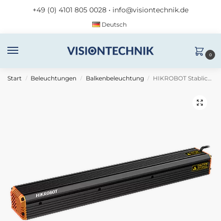
+49 (0) 4101 805 0028
•
info@visiontechnik.de
Deutsch
0
Start
Beleuchtungen
Balkenbeleuchtung
HIKROBOT Stablicht MV-LLDS-H-200-30-R
/
/
/