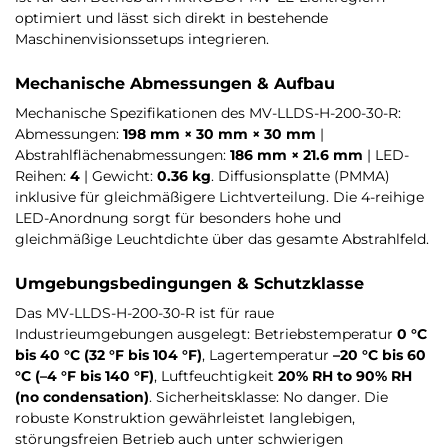
optimiert und lässt sich direkt in bestehende
Maschinenvisionssetups integrieren.
Mechanische Abmessungen & Aufbau
Mechanische Spezifikationen des MV-LLDS-H-200-30-R:
Abmessungen:
198 mm × 30 mm × 30 mm
|
Abstrahlflächenabmessungen:
186 mm × 21.6 mm
| LED-
Reihen:
4
| Gewicht:
0.36 kg
. Diffusionsplatte (PMMA)
inklusive für gleichmäßigere Lichtverteilung. Die 4-reihige
LED-Anordnung sorgt für besonders hohe und
gleichmäßige Leuchtdichte über das gesamte Abstrahlfeld.
Umgebungsbedingungen & Schutzklasse
Das MV-LLDS-H-200-30-R ist für raue
Industrieumgebungen ausgelegt: Betriebstemperatur
0 °C
bis 40 °C (32 °F bis 104 °F)
, Lagertemperatur
–20 °C bis 60
°C (–4 °F bis 140 °F)
, Luftfeuchtigkeit
20% RH to 90% RH
(no condensation)
. Sicherheitsklasse: No danger. Die
robuste Konstruktion gewährleistet langlebigen,
störungsfreien Betrieb auch unter schwierigen