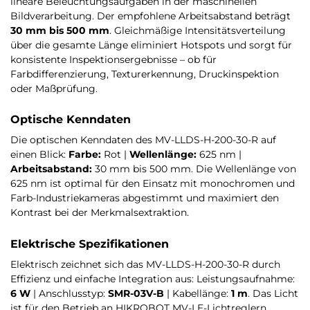
lineare Beleuchtungsaufgaben in der maschinellen
Bildverarbeitung. Der empfohlene Arbeitsabstand beträgt
30 mm bis 500 mm
. Gleichmäßige Intensitätsverteilung
über die gesamte Länge eliminiert Hotspots und sorgt für
konsistente Inspektionsergebnisse – ob für
Farbdifferenzierung, Texturerkennung, Druckinspektion
oder Maßprüfung.
Optische Kenndaten
Die optischen Kenndaten des MV-LLDS-H-200-30-R auf
einen Blick:
Farbe:
Rot |
Wellenlänge:
625 nm |
Arbeitsabstand:
30 mm bis 500 mm. Die Wellenlänge von
625 nm ist optimal für den Einsatz mit monochromen und
Farb-Industriekameras abgestimmt und maximiert den
Kontrast bei der Merkmalsextraktion.
Elektrische Spezifikationen
Elektrisch zeichnet sich das MV-LLDS-H-200-30-R durch
Effizienz und einfache Integration aus: Leistungsaufnahme:
6 W
| Anschlusstyp:
SMR-03V-B
| Kabellänge:
1 m
. Das Licht
ist für den Betrieb an HIKROBOT MV-LE-Lichtreglern