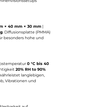
chinenvisionssetups
m × 40 mm × 30 mm
|
kg
. Diffusionsplatte (PMMA)
 für besonders hohe und
ebstemperatur
0 °C bis 40
chtigkeit
20% RH to 90%
währleistet langlebigen,
b, Vibrationen und
lesbarkeit auf