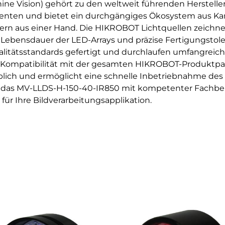
ne Vision) gehört zu den weltweit führenden Herstelle
nten und bietet ein durchgängiges Ökosystem aus Kam
lern aus einer Hand. Die HIKROBOT Lichtquellen zeichn
e Lebensdauer der LED-Arrays und präzise Fertigungstole
itätsstandards gefertigt und durchlaufen umfangreich
e Kompatibilität mit der gesamten HIKROBOT-Produktpal
blich und ermöglicht eine schnelle Inbetriebnahme des
e das MV-LLDS-H-150-40-IR850 mit kompetenter Fachber
ür Ihre Bildverarbeitungsapplikation.