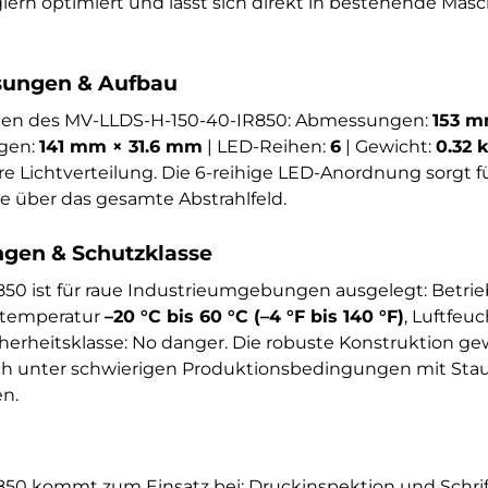
rn optimiert und lässt sich direkt in bestehende Mas
ungen & Aufbau
onen des MV-LLDS-H-150-40-IR850: Abmessungen:
153 m
gen:
141 mm × 31.6 mm
| LED-Reihen:
6
| Gewicht:
0.32 
ere Lichtverteilung. Die 6-reihige LED-Anordnung sorgt
 über das gesamte Abstrahlfeld.
en & Schutzklasse
50 ist für raue Industrieumgebungen ausgelegt: Betri
rtemperatur
–20 °C bis 60 °C (–4 °F bis 140 °F)
, Luftfeu
icherheitsklasse: No danger. Die robuste Konstruktion ge
ch unter schwierigen Produktionsbedingungen mit Stau
n.
0 kommt zum Einsatz bei: Druckinspektion und Schrift