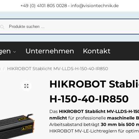
+49 (0) 4101 805 0028
•
info@visiontechnik.de
S
gen
Unternehmen
Kontakt
g
HIKROBOT Stablicht MV-LLDS-H-150-40-IR850
/
HIKROBOT Stabli
H-150-40-IR850
Das
HIKROBOT Stablicht MV-LLDS-H-15
nmlicht
für professionelle
maschinelle B
Arbeitsabstand beträgt
30 mm bis 500
HIKROBOT MV-LE-Lichtreglern für optima