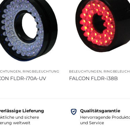
UCHTUNGEN
,
RINGBELEUCHTUNG
BELEUCHTUNGEN
,
RINGBELEUC
CON FLDR-i70A-UV
FALCON FLDR-i38B
erlässige Lieferung
Qualitätsgarantie
ktliche und sichere
Hervorragende Produktq
ferung weltweit
und Service