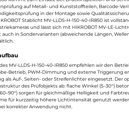
prüfung auf Metall- und Kunststoffteilen, Barcode-Veri
ändigkeitsprüfung in der Montage sowie Qualitätssicheru
IKROBOT Stablicht MV-LLDS-H-150-40-IR850 ist vollstän
riekameras und lässt sich mit HIKROBOT MV-LE-Lichtre
kt auch in Sondervarianten (abweichende Längen, Welle
tlich.
aufbau
 des MV-LLDS-H-150-40-IR850 empfehlen wir den Betr
robe-Betrieb, PWM-Dimmung und externe Triggerung erm
ls Auf-, Seiten- oder Streifenlichter eingesetzt. Der o
struktur des Prüfobjekts ab: flache Winkel (5–30°) bet
l (60–90°) sorgen für gleichmäßige Helligkeit und Farbt
 für kurzzeitig höhere Lichtintensität genutzt werden 
ei korrekter Anwendung nicht.