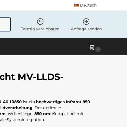
Deutsch
uchen
Termin vereinbaren
Anfrage senden
0
cht MV-LLDS-
0-40-IR850
ist ein
hochwertiges Infrarot 850
ildverarbeitung
. Der optimale
 mm
. Wellenlänge:
850 nm
. Kompatibel mit
le Systemintegration.