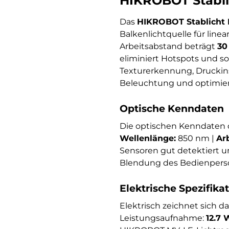
HIKROBOT Stabli
Das
HIKROBOT Stablicht 
Balkenlichtquelle für lin
Arbeitsabstand beträgt
30
eliminiert Hotspots und so
Texturerkennung, Druckins
Beleuchtung und optimiert
Optische Kenndaten
Die optischen Kenndaten 
Wellenlänge:
850 nm |
Ar
Sensoren gut detektiert u
Blendung des Bedienperso
Elektrische Spezifika
Elektrisch zeichnet sich d
Leistungsaufnahme:
12.7 