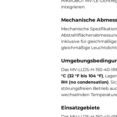
HIKROBOT MV-LE-Lichtregle
integrieren.
Mechanische Abmess
Mechanische Spezifikati
Abstrahlflächenabmessun
inklusive für gleichmäßig
gleichmäßige Leuchtdichte
Umgebungsbedingung
Das MV-LLDS-H-150-40-IR8
°C (32 °F bis 104 °F)
, Lage
RH (no condensation)
. S
störungsfreien Betrieb au
wechselnden Temperature
Einsatzgebiete
Das MV-LLDS-H-150-40-IR85