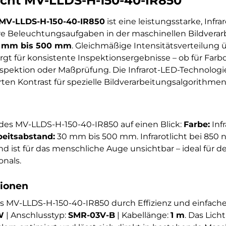
cht MV-LLDS-H-150-40-IR850
MV-LLDS-H-150-40-IR850
ist eine leistungsstarke, Infr
eare Beleuchtungsaufgaben in der maschinellen Bildvera
 mm bis 500 mm
. Gleichmäßige Intensitätsverteilung
rgt für konsistente Inspektionsergebnisse – ob für Farbd
pektion oder Maßprüfung. Die Infrarot-LED-Technologi
en Kontrast für spezielle Bildverarbeitungsalgorithmen
des MV-LLDS-H-150-40-IR850 auf einen Blick:
Farbe:
Inf
beitsabstand:
30 mm bis 500 mm. Infrarotlicht bei 850 
nd ist für das menschliche Auge unsichtbar – ideal für
nals.
tionen
as MV-LLDS-H-150-40-IR850 durch Effizienz und einfache
W
| Anschlusstyp:
SMR-03V-B
| Kabellänge:
1 m
. Das Lich